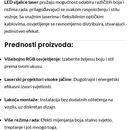
LED sijalice laser
pružaju mogućnost odabira različitih boja i
režima rada, prilagođavajući se svakom raspoloženju i stilu
vožnje. Sa snažnim laserima i fleksibilnim optičkim
kablovima, osvjetljenje se ravnomjerno distribuira, stvarajući
jedinstven efekat.
Prednosti proizvoda:
Višebojno RGB osvjetljenje:
Izaberite željenu boju i stil
prema svom ukusu.
Laserski projektori visoke jačine:
Dugotrajni i energetski
efikasni izvori svjetlosti.
Lakoća montaže:
Instalacija bez dodatnih oštećenja na
vozilu, uz diskretan dizajn.
Više režima rada:
Efekti mijenjanja boja, stalno svjetlo,
treptanje i još mnogo toga.