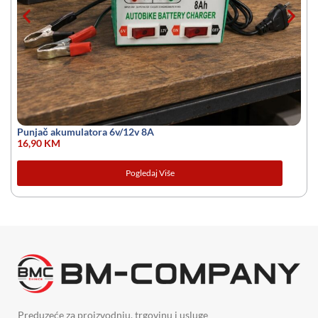
Punjač akumulatora 6v/12v 8A
16,90
KM
Pogledaj Više
Preduzeće za proizvodnju, trgovinu i usluge