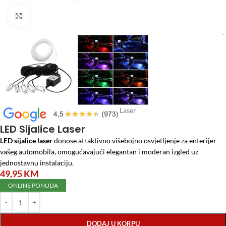
Click to enlarge
Početna
/
Auto program
/
LED Sijalice Laser
LED Sijalice Laser
LED sijalice laser
donose atraktivno višebojno osvjetljenje za enterijer
vašeg automobila, omogućavajući elegantan i moderan izgled uz
jednostavnu instalaciju.
49,95
KM
ONLINE PONUDA
DODAJ U KORPU