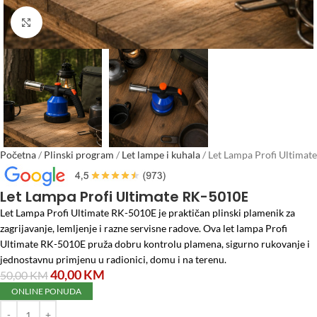
Click to enlarge
Početna
/
Plinski program
/
Let lampe i kuhala
/
Let Lampa Profi Ultimate
RK-5010E
Let Lampa Profi Ultimate RK-5010E
Let Lampa Profi Ultimate RK-5010E je praktičan plinski plamenik za
zagrijavanje, lemljenje i razne servisne radove. Ova let lampa Profi
Ultimate RK-5010E pruža dobru kontrolu plamena, sigurno rukovanje i
jednostavnu primjenu u radionici, domu i na terenu.
40,00
KM
50,00
KM
ONLINE PONUDA