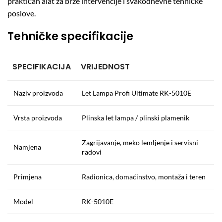
praktičan alat za brze intervencije i svakodnevne tehničke
poslove.
Tehničke specifikacije
SPECIFIKACIJA
VRIJEDNOST
Naziv proizvoda
Let Lampa Profi Ultimate RK-5010E
Vrsta proizvoda
Plinska let lampa / plinski plamenik
Zagrijavanje, meko lemljenje i servisni
Namjena
radovi
Primjena
Radionica, domaćinstvo, montaža i teren
Model
RK-5010E