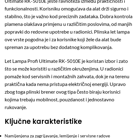
Ultimate RK-5010E jeste ravnoteža između praktičnosti i
funkcionalnosti. Korisniku omogućava da alat drži sigurno i
stabilno, što je važno kod preciznih zadataka. Dobra kontrola
plamena olakšava primjenu u različitim poslovima, od manjih
popravki do redovne upotrebe u radionici. Plinska let lampa
ove vrste pogodna je i za korisnike koji žele da alat bude
spreman za upotrebu bez dodatnog komplikovanja.
Let Lampa Profi Ultimate RK-5010E je koristan izbor i zato
što se može koristiti u različitim okruženjima. U radionici
pomaže kod servisnih i montažnih zahvata, dok je na terenu
praktična kada nema pristupa električnoj energiji. Upravo
zbog toga plinski brener ovog tipa često biraju korisnici
kojima trebaju mobilnost, pouzdanost i jednostavno
rukovanje.
Ključne karakteristike
Namijenjena za zagrijavanje, lemljenje i servisne radove