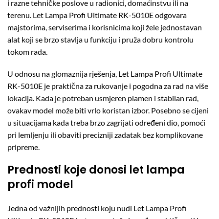
i razne tehničke poslove u radionici, domaćinstvu ili na
terenu. Let Lampa Profi Ultimate RK-5010E odgovara
majstorima, serviserima i korisnicima koji žele jednostavan
alat koji se brzo stavlja u funkciju i pruža dobru kontrolu
tokom rada.
U odnosu na glomaznija rješenja, Let Lampa Profi Ultimate
RK-5010E je praktična za rukovanje i pogodna za rad na više
lokacija. Kada je potreban usmjeren plamen i stabilan rad,
ovakav model može biti vrlo koristan izbor. Posebno se cijeni
u situacijama kada treba brzo zagrijati određeni dio, pomoći
pri lemljenju ili obaviti precizniji zadatak bez komplikovane
pripreme.
Prednosti koje donosi let lampa
profi model
Jedna od važnijih prednosti koju nudi Let Lampa Profi