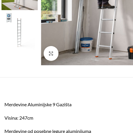
Click to enlarge
Merdevine Aluminijske 9 Gazišta
Visina: 247cm
Merdevine od posebne legure aluminijuma