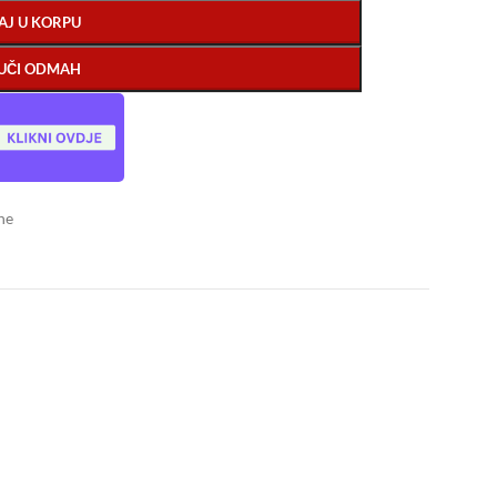
AJ U KORPU
UČI ODMAH
ne