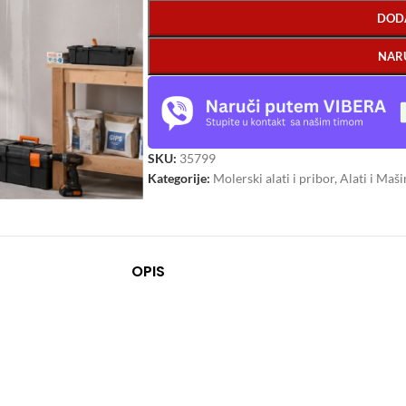
DOD
NAR
SKU:
35799
Kategorije:
Molerski alati i pribor
,
Alati i Maši
OPIS