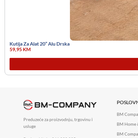
Kutija Za Alat 20” Alu Drska
59,95
KM
POSLOV
BM Company
Preduzeće za proizvodnju, trgovinu i
BM Home &
usluge
BM Compan