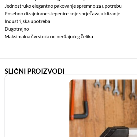
Jednostruko elegantno pakovanje spremno za upotrebu
Posebno dizajnirane stepenice koje sprječavaju klizanje
Industrijska upotreba
Dugotrajno
Maksimalna čvrstoća od nerđajućeg čelika
SLIČNI PROIZVODI