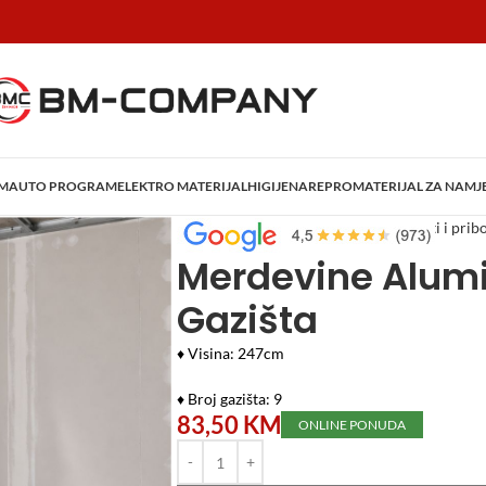
AM
AUTO PROGRAM
ELEKTRO MATERIJAL
HIGIJENA
REPROMATERIJAL ZA NAMJ
Početna
/
Alati i Mašine
/
Molerski alati i prib
Merdevine Alumi
Gazišta
♦ Visina: 247cm
♦ Broj gazišta: 9
83,50
KM
ONLINE PONUDA