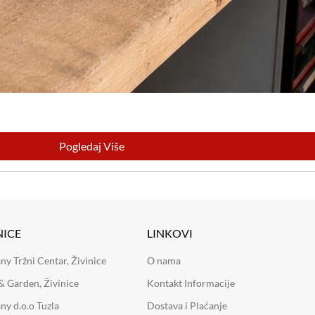
Pogledaj Više
NICE
LINKOVI
 Tržni Centar, Živinice
O nama
 Garden, Živinice
Kontakt Informacije
y d.o.o Tuzla
Dostava i Plaćanje