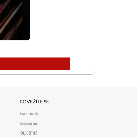
POVEŽITE SE
Facebook
Instagram
OLX (Pik)