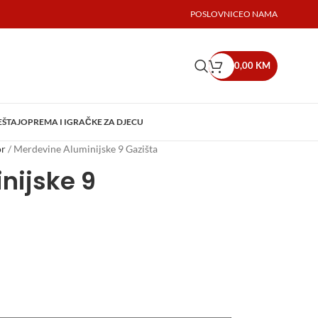
POSLOVNICE
O NAMA
0,00
KM
EŠTAJ
OPREMA I IGRAČKE ZA DJECU
or
/
Merdevine Aluminijske 9 Gazišta
nijske 9