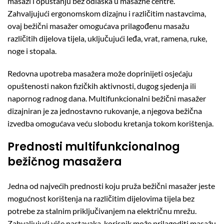
masaži i opuštanju bez odlaska u masažne centre.
Zahvaljujući ergonomskom dizajnu i različitim nastavcima,
ovaj bežični masažer omogućava prilagođenu masažu
različitih dijelova tijela, uključujući leđa, vrat, ramena, ruke,
noge i stopala.
Redovna upotreba masažera može doprinijeti osjećaju
opuštenosti nakon fizičkih aktivnosti, dugog sjedenja ili
napornog radnog dana. Multifunkcionalni bežični masažer
dizajniran je za jednostavno rukovanje, a njegova bežična
izvedba omogućava veću slobodu kretanja tokom korištenja.
Prednosti multifunkcionalnog
bežičnog masažera
Jedna od najvećih prednosti koju pruža bežični masažer jeste
mogućnost korištenja na različitim dijelovima tijela bez
potrebe za stalnim priključivanjem na električnu mrežu.
Zahvaljujući više nastavaka, korisnik može prilagoditi masažu