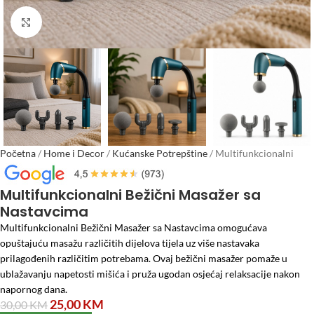
Click to enlarge
Početna
/
Home i Decor
/
Kućanske Potrepštine
/
Multifunkcionalni
Bežični Masažer sa Nastavcima
Multifunkcionalni Bežični Masažer sa
Nastavcima
Multifunkcionalni Bežični Masažer sa Nastavcima omogućava
opuštajuću masažu različitih dijelova tijela uz više nastavaka
prilagođenih različitim potrebama. Ovaj bežični masažer pomaže u
ublažavanju napetosti mišića i pruža ugodan osjećaj relaksacije nakon
napornog dana.
25,00
KM
30,00
KM