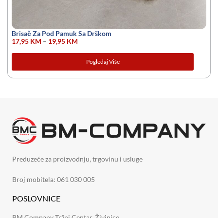
Brisač Za Pod Pamuk Sa Drškom
17,95
KM
–
19,95
KM
Pogledaj Više
Preduzeće za proizvodnju, trgovinu i usluge
Broj mobitela: 061 030 005
POSLOVNICE
BM Company Tržni Centar, Živinice