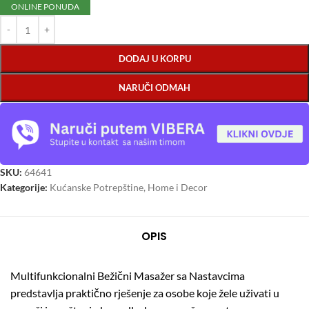
ONLINE PONUDA
DODAJ U KORPU
NARUČI ODMAH
SKU:
64641
Kategorije:
Kućanske Potrepštine
,
Home i Decor
OPIS
Multifunkcionalni Bežični Masažer sa Nastavcima
predstavlja praktično rješenje za osobe koje žele uživati u