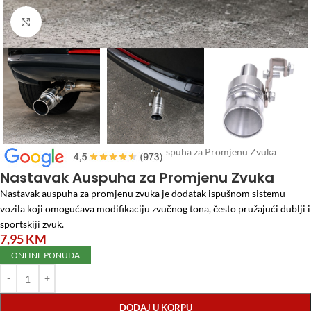
Click to enlarge
Početna
/
Auto program
/
Nastavak Auspuha za Promjenu Zvuka
Nastavak Auspuha za Promjenu Zvuka
Nastavak auspuha za promjenu zvuka je dodatak ispušnom sistemu
vozila koji omogućava modifikaciju zvučnog tona, često pružajući dublji i
sportskiji zvuk.
7,95
KM
ONLINE PONUDA
DODAJ U KORPU