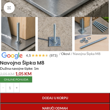
Click to enlarge
Početna
/
Repromaterijal za Namještaj
/
Okovi
/
Navojna Šipka M8
Navojna Šipka M8
Dužina navojne šipke: 1m
1,05
KM
2,05
KM
ONLINE PONUDA
DODAJ U KORPU
NARUČI ODMAH