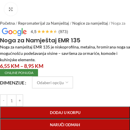
Click to enlarge
Početna
/
Repromaterijal za Namještaj
/
Nogice za namještaj
/
Noga za
Namještaj EMR 135
Noga za Namještaj EMR 135
Noga za namještaj EMR 135 je niskoprofilna, metalna, hromirana noga sa
mogućnošću podešavanja visine – savršena za ormariće, komode i
kuhinjske elemente.
6,55
KM
–
8,95
KM
ONLINE PONUDA
DIMENZIJE
DODAJ U KORPU
NARUČI ODMAH