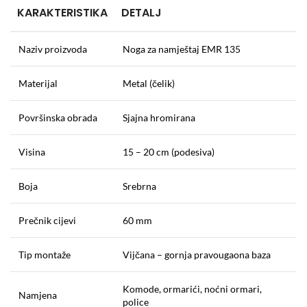
KARAKTERISTIKA
DETALJ
Naziv proizvoda
Noga za namještaj EMR 135
Materijal
Metal (čelik)
Površinska obrada
Sjajna hromirana
Visina
15 – 20 cm (podesiva)
Boja
Srebrna
Prečnik cijevi
60 mm
Tip montaže
Vijčana – gornja pravougaona baza
Komode, ormarići, noćni ormari,
Namjena
police