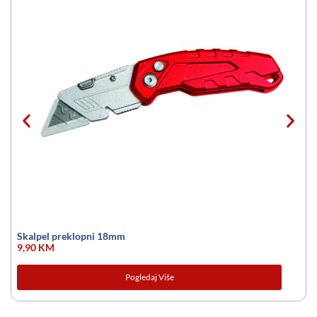
S
Skalpel preklopni 18mm
9,90
KM
Pogledaj Više