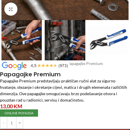
Click to enlarge
Početna
/
Alati i Mašine
/
Ručni alat
/
Papagajke Premium
Papagajke Premium
Papagajke Premium predstavljaju praktičan ručni alat za sigurno
hvatanje, stezanje i okretanje cijevi, matica i drugih elemenata različitih
dimenzija. Ove papagajke omogućavaju brzo podešavanje otvora i
pouzdan rad u radionici, servisu i domaćinstvu.
13,00
KM
ONLINE PONUDA