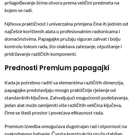
prilagođavanje širine otvora prema veličini predmeta na
kojem se radi.
Njihova praktičnost i univerzalna primjena čine ih jednim od
najčešće korištenih alata u profesionalnim radionicama i
domaćinstvima. Papagajke pružaju siguran zahvat i bolju
kontrolu tokom rada, što olakšava zatezanje, otpuštanje i
pridržavanje različitih komponenti.
Prednosti Premium papagajki
Kada je potrebno raditi sa elementima različitih dimenzija,
papagajke predstavljaju mnogo praktičnije rješenje od
standardnih ključeva. Zahvaljujući mogućnosti podešavanja,
jedan alat može zamijeniti više različitih veličina ključeva,
čime se štedi prostor i povećava efikasnost rada.
Premium izvedba omogućava dugotrajan rad i otpornost na
svakodnevno habanje. Čvrsta konstrukcija pruža stabilan