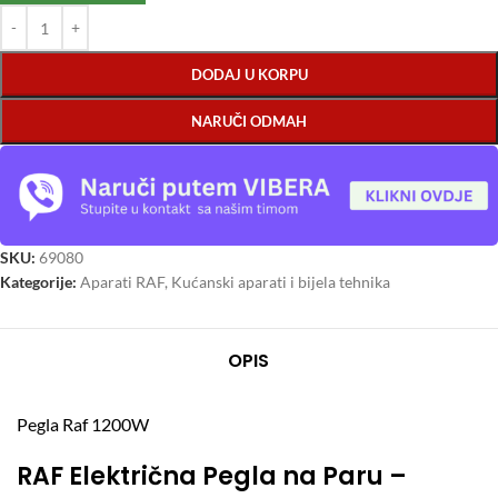
DODAJ U KORPU
NARUČI ODMAH
SKU:
69080
Kategorije:
Aparati RAF
,
Kućanski aparati i bijela tehnika
OPIS
Pegla Raf 1200W
RAF Električna Pegla na Paru –