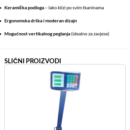
Keramička podloga
– lako klizi po svim tkaninama
Ergonomska drška i moderan dizajn
Mogućnost vertikalnog peglanja
(idealno za zavjese)
SLIČNI PROIZVODI