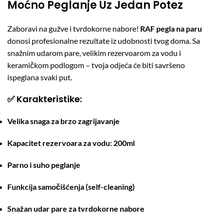
Moćno Peglanje Uz Jedan Potez
Zaboravi na gužve i tvrdokorne nabore!
RAF pegla na paru
donosi profesionalne rezultate iz udobnosti tvog doma. Sa
snažnim udarom pare, velikim rezervoarom za vodu i
keramičkom podlogom – tvoja odjeća će biti savršeno
ispeglana svaki put.
✅
Karakteristike:
Velika snaga za brzo zagrijavanje
Kapacitet rezervoara za vodu: 200ml
Parno i suho peglanje
Funkcija samočišćenja (self-cleaning)
Snažan udar pare za tvrdokorne nabore