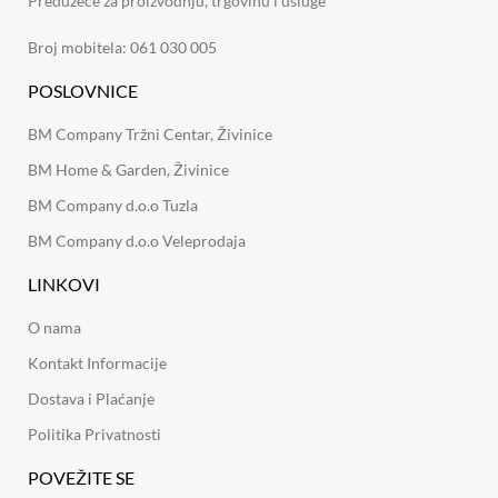
Preduzeće za proizvodnju, trgovinu i usluge
Broj mobitela: 061 030 005
POSLOVNICE
BM Company Tržni Centar, Živinice
BM Home & Garden, Živinice
BM Company d.o.o Tuzla
BM Company d.o.o Veleprodaja
LINKOVI
O nama
Kontakt Informacije
Dostava i Plaćanje
Politika Privatnosti
POVEŽITE SE