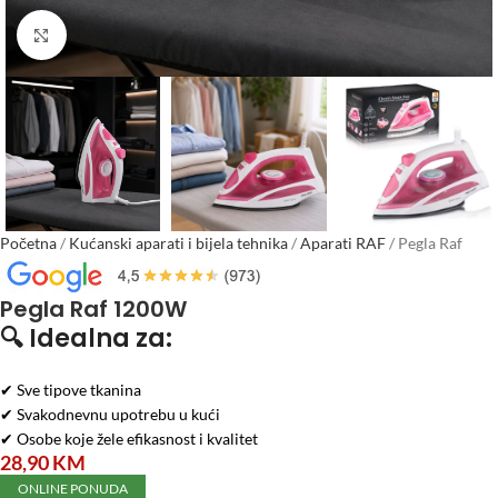
Click to enlarge
Početna
/
Kućanski aparati i bijela tehnika
/
Aparati RAF
/
Pegla Raf
1200W
Pegla Raf 1200W
🔍
Idealna za:
✔ Sve tipove tkanina
✔ Svakodnevnu upotrebu u kući
✔ Osobe koje žele efikasnost i kvalitet
28,90
KM
ONLINE PONUDA