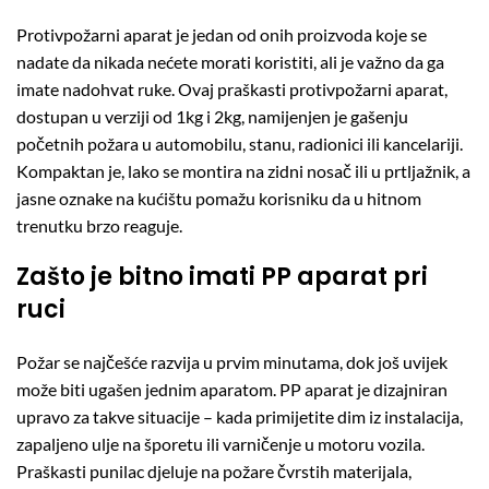
Protivpožarni aparat je jedan od onih proizvoda koje se
nadate da nikada nećete morati koristiti, ali je važno da ga
imate nadohvat ruke. Ovaj praškasti protivpožarni aparat,
dostupan u verziji od 1kg i 2kg, namijenjen je gašenju
početnih požara u automobilu, stanu, radionici ili kancelariji.
Kompaktan je, lako se montira na zidni nosač ili u prtljažnik, a
jasne oznake na kućištu pomažu korisniku da u hitnom
trenutku brzo reaguje.
Zašto je bitno imati PP aparat pri
ruci
Požar se najčešće razvija u prvim minutama, dok još uvijek
može biti ugašen jednim aparatom. PP aparat je dizajniran
upravo za takve situacije – kada primijetite dim iz instalacija,
zapaljeno ulje na šporetu ili varničenje u motoru vozila.
Praškasti punilac djeluje na požare čvrstih materijala,