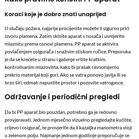
Koraci koje je dobro znati unaprijed
U slučaju požara, najprije procijenite možete li sigurno prići
izvoru plamena. Zatim skinite aparat s nosača i usmjerite
mlaznicu prema osnovi plamena. PP aparat se aktivira
povlačenjem osigurača i snažnim stiskom ručice. Preporuka
je da se krećete u stranu i gašenje vršite kratkim,
kontrolisanim mlazovima, kako bi prašak ravnomjerno
prekrio materijal koji gori. Ako se vatra ponovo javlja ili se
brzo širi, odmah napustite prostor i pozovite vatrogasce.
Održavanje i periodični pregledi
Da bi PP aparat bio pouzdan, potrebno ga je redovno
provjeravati. Jednom mjesečno vizuelno pregledajte kućište,
crijevo i osigurač, te provjerite da li kazaljka manometra stoji
u zelenom polju. Najmanje jednom godišnje preporučuje se