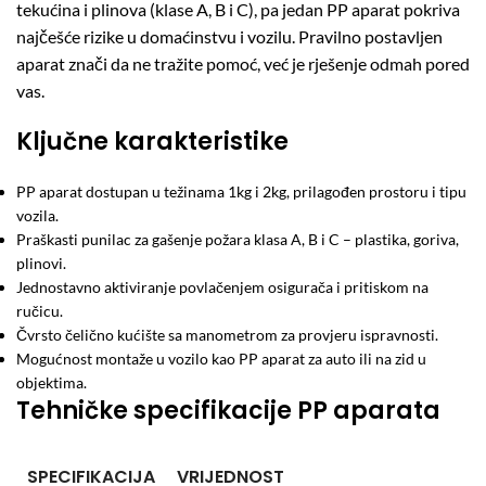
tekućina i plinova (klase A, B i C), pa jedan PP aparat pokriva
najčešće rizike u domaćinstvu i vozilu. Pravilno postavljen
aparat znači da ne tražite pomoć, već je rješenje odmah pored
vas.
Ključne karakteristike
PP aparat dostupan u težinama 1kg i 2kg, prilagođen prostoru i tipu
vozila.
Praškasti punilac za gašenje požara klasa A, B i C – plastika, goriva,
plinovi.
Jednostavno aktiviranje povlačenjem osigurača i pritiskom na
ručicu.
Čvrsto čelično kućište sa manometrom za provjeru ispravnosti.
Mogućnost montaže u vozilo kao PP aparat za auto ili na zid u
objektima.
Tehničke specifikacije PP aparata
SPECIFIKACIJA
VRIJEDNOST