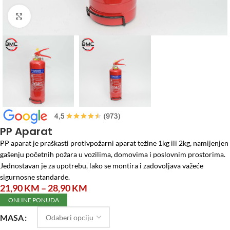
Click to enlarge
Početna
/
Auto program
/
PP Aparat
PP Aparat
PP aparat je praškasti protivpožarni aparat težine 1kg ili 2kg, namijenjen
gašenju početnih požara u vozilima, domovima i poslovnim prostorima.
Jednostavan je za upotrebu, lako se montira i zadovoljava važeće
sigurnosne standarde.
21,90
KM
–
28,90
KM
ONLINE PONUDA
MASA