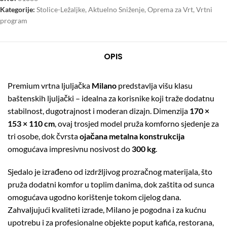
Kategorije:
Stolice-Ležaljke
,
Aktuelno Sniženje
,
Oprema za Vrt
,
Vrtni
program
OPIS
Premium vrtna ljuljačka
Milano
predstavlja višu klasu
baštenskih ljuljački – idealna za korisnike koji traže dodatnu
stabilnost, dugotrajnost i moderan dizajn. Dimenzija
170 ×
153 × 110 cm
, ovaj trosjed model pruža komforno sjedenje za
tri osobe, dok čvrsta
ojačana metalna konstrukcija
omogućava impresivnu nosivost do
300 kg
.
Sjedalo je izrađeno od izdržljivog prozračnog materijala, što
pruža dodatni komfor u toplim danima, dok zaštita od sunca
omogućava ugodno korištenje tokom cijelog dana.
Zahvaljujući kvaliteti izrade, Milano je pogodna i za kućnu
upotrebu i za profesionalne objekte poput kafića, restorana,