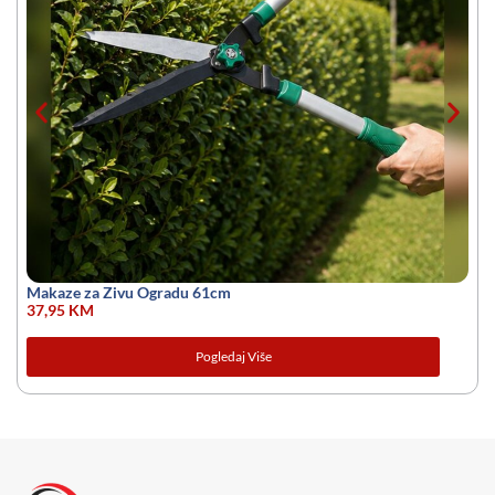
Makaze za Zivu Ogradu 61cm
37,95
KM
Pogledaj Više