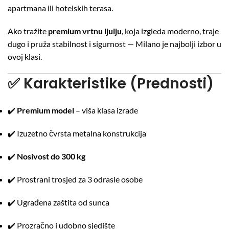
apartmana ili hotelskih terasa.
Ako tražite
premium vrtnu ljulju
, koja izgleda moderno, traje
dugo i pruža stabilnost i sigurnost — Milano je najbolji izbor u
ovoj klasi.
✅
Karakteristike (Prednosti)
✔️
Premium model
– viša klasa izrade
✔️ Izuzetno čvrsta metalna konstrukcija
✔️
Nosivost do 300 kg
✔️ Prostrani trosjed za 3 odrasle osobe
✔️ Ugrađena zaštita od sunca
✔️ Prozračno i udobno sjedište