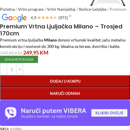
Početna
/
Vrtni program
/
Vrtni Namještaj
/
Stolice-Ležaljke
/
Premium
Vrtna Ljuljačka Milano – Trosjed 170cm
Premium Vrtna Ljuljačka Milano – Trosjed
170cm
Premium vrtna ljuljačka
Milano
donosi vrhunski kvalitet, jaču metalnu
konstrukciju i nosivost do 300 kg. Idealna za terase, dvorišta i bašte.
249,95
KM
349,90
KM
ONLINE PONUDA
DODAJ U KORPU
NARUČI ODMAH
SKU:
61886