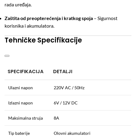
rada uređaja.
Zaštita od preopterećenja i kratkog spoja
– Sigurnost
korisnika i akumulatora.
Tehničke Specifikacije
SPECIFIKACIJA
DETALJI
Ulazni napon
220V AC / 50Hz
Izlazni napon
6V / 12V DC
Maksimalna struja
8A
Tip baterije
Olovni akumulatori