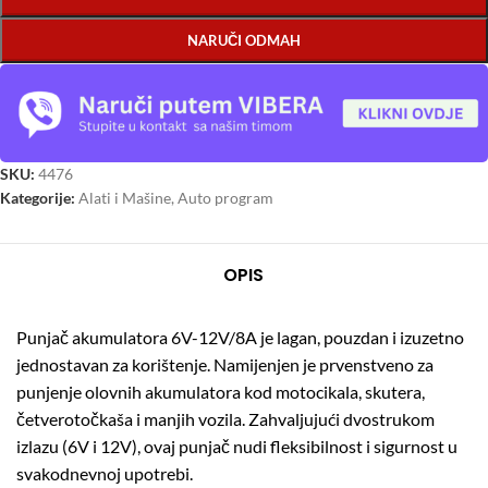
NARUČI ODMAH
SKU:
4476
Kategorije:
Alati i Mašine
,
Auto program
OPIS
Punjač akumulatora 6V-12V/8A je lagan, pouzdan i izuzetno
jednostavan za korištenje. Namijenjen je prvenstveno za
punjenje olovnih akumulatora kod motocikala, skutera,
četverotočkaša i manjih vozila. Zahvaljujući dvostrukom
izlazu (6V i 12V), ovaj punjač nudi fleksibilnost i sigurnost u
svakodnevnoj upotrebi.