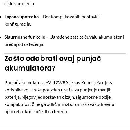
ciklus punjenja.
Lagana upotreba
– Bez komplikovanih postavki i
konfiguracija.
Sigurnosne funkcije
– Ugrađene zaštite čuvaju akumulator i
uređaj od oštećenja.
Zašto odabrati ovaj punjač
akumulatora?
Punjač akumulatora 6V-12V/8A je savršeno rješenje za
korisnike koji traže pouzdan uređaj za punjenje manjih
baterija. Njegov jednostavan dizajn, sigurnosne opcije i
kompaktnost čine ga odličnim izborom za svakodnevnu
upotrebu, kod kuće ili na terenu.