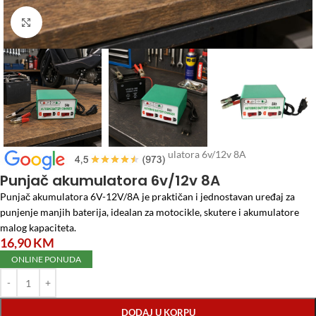
Click to enlarge
Početna
/
Alati i Mašine
/
Punjač akumulatora 6v/12v 8A
Punjač akumulatora 6v/12v 8A
Punjač akumulatora 6V-12V/8A je praktičan i jednostavan uređaj za
punjenje manjih baterija, idealan za motocikle, skutere i akumulatore
malog kapaciteta.
16,90
KM
ONLINE PONUDA
DODAJ U KORPU