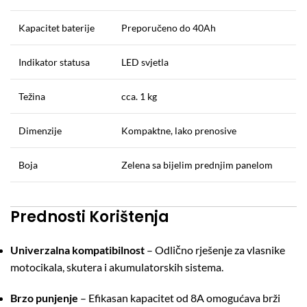
Kapacitet baterije
Preporučeno do 40Ah
Indikator statusa
LED svjetla
Težina
cca. 1 kg
Dimenzije
Kompaktne, lako prenosive
Boja
Zelena sa bijelim prednjim panelom
Prednosti Korištenja
Univerzalna kompatibilnost
– Odlično rješenje za vlasnike
motocikala, skutera i akumulatorskih sistema.
Brzo punjenje
– Efikasan kapacitet od 8A omogućava brži