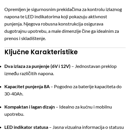
Opremljen je sigurnosnim prekidačima za kontrolu izlaznog
napona te LED indikatorima koji pokazuju aktivnost
punjenja. Njegova robusna konstrukcija osigurava
dugotrajnu upotrebu, a male dimenzije čine ga idealnim za
prenos i skladištenje.
Ključne Karakteristike
Dva izlaza za punjenje (6V i 12V)
– Jednostavan preklop
između različitih napona.
Kapacitet punjenja 8A
– Pogodno za baterije kapaciteta do
30-40Ah.
Kompaktan i lagan dizajn
– Idealno za kućnu i mobilnu
upotrebu.
LED indikator statusa
– Jasna vizualna informacija o statusu