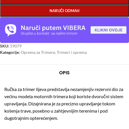
NARUČI ODMAH
SKU:
59079
Kategorije:
Oprema za Trimere
,
Trimeri i oprema
OPIS
Ručka za trimer lijeva predstavlja nezamjenjiv rezervni dio za
većinu modela motornih trimera koji koriste dvoručni sistem
upravljanja. Dizajnirana je za precizno upravljanje tokom
košenja trave, posebno u zahtjevnijim terenima i pod
dugotrajnim opterećenjem.