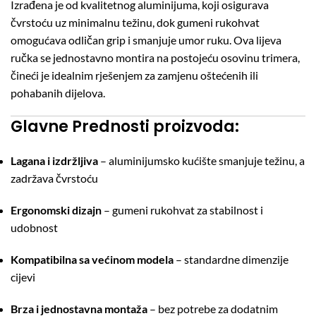
Izrađena je od kvalitetnog aluminijuma, koji osigurava
čvrstoću uz minimalnu težinu, dok gumeni rukohvat
omogućava odličan grip i smanjuje umor ruku. Ova lijeva
ručka se jednostavno montira na postojeću osovinu trimera,
čineći je idealnim rješenjem za zamjenu oštećenih ili
pohabanih dijelova.
Glavne Prednosti proizvoda:
Lagana i izdržljiva
– aluminijumsko kućište smanjuje težinu, a
zadržava čvrstoću
Ergonomski dizajn
– gumeni rukohvat za stabilnost i
udobnost
Kompatibilna sa većinom modela
– standardne dimenzije
cijevi
Brza i jednostavna montaža
– bez potrebe za dodatnim