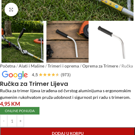
Click to enlarge
Početna
/
Alati i Mašine
/
Trimeri i oprema
/
Oprema za Trimere
/
Ručka
za Trimer Lijeva
Ručka za Trimer Lijeva
Ručka za trimer lijeva izrađena od čvrstog aluminijuma s ergonomskim
gumenim rukohvatom pruža udobnost i sigurnost pri radu s trimerom.
4,95
KM
ONLINE PONUDA
DODAJ U KORPU