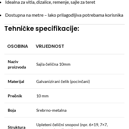
Idealna za vitla, dizalice, remenje, sajle za teret
Dostupna na metre – lako prilagodljiva potrebama korisnika
Tehničke specifikacije:
OSOBINA
VRIJEDNOST
Naziv
Sajla čelična 10mm
proizvoda
Materijal
Galvanizirani čelik (pocinčani)
Prečnik
10 mm
Boja
Srebrno-metalna
Upleteni čelični snopovi (npr. 6×19, 7×7,
Struktura