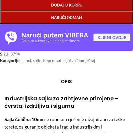
DODAJ U KORPU
NARUČI ODMAH
SKU:
3794
Kategorije:
Lanci, sajle
,
Repromaterijal za Namještaj
OPIS
Industrijska sajla za zahtjevne primjene –
čvrsta, izdržljiva i sigurna
Sajla čelična 10mm
je robusno rješenje dizajnirano za teške
terete, osiguranje objekata i rad u industrijskim i