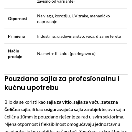
zavisno od varijante)
Na vlagu, koroziju, UV zrake, mehaničko
Otpornost
naprezanje
Primjena
Industrija, građevinarstvo, vuča, dizanje tereta
Način
Na metre ili kolut (po dogovoru)
prodaje
Pouzdana sajla za profesionalnu i
kućnu upotrebu
Bilo da se koristi kao
sajla za vitlo
,
sajla za vuču
,
zatezna
čelična sajla
, ili kao
osiguravajuća sajla za objekte
, ova sajla
čelična 10mm je pouzdano rješenje za rad u svim sektorima.
Njena otpornost i fleksibilnost omogućavaju jednostavnu
manipulaciju bez gubitka na čvrstoći. Savršena za korištenje s