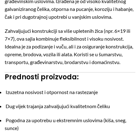
građevinskim uslovima. Izrađena je od visoko kvalitetnog
galvaniziranog čelika, otporna na pucanje, koroziju i habanje,
čak i pri dugotrajnoj upotrebi u vanjskim uslovima.
Zahvaljujući konstrukciji sa više upletenih žica (npr. 6×19 ili
7×7), ova sajla kombinuje fleksibilnost i visoku nosivost.
Idealna je za podizanje i vuču, ali i za osiguranje konstrukcija,
opreme, brodova, vozila ili alata. Koristi se u šumarstvu,
transportu, građevinarstvu, brodarstvu i domaćinstvu.
Prednosti proizvoda:
Izuzetna nosivost i otpornost na rastezanje
Dug vijek trajanja zahvaljujući kvalitetnom čeliku
Pogodna za upotrebu u ekstremnim uslovima (kiša, sneg,
sunce)