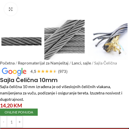
Click to enlarge
Početna
/
Repromaterijal za Namještaj
/
Lanci, sajle
/
Sajla Čelična
10mm
Sajla Čelična 10mm
Sajla čelična 10 mm izrađena je od višeslojnih čeličnih vlakana,
namijenjena za vuču, podizanje i osiguranje tereta. Izuzetna nosivost i
dugotrajnost.
14,20
KM
ONLINE PONUDA