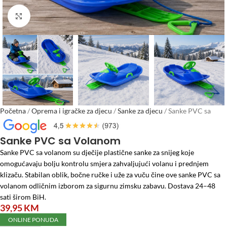
Click to enlarge
Početna
/
Oprema i igračke za djecu
/
Sanke za djecu
/
Sanke PVC sa
Volanom
Sanke PVC sa Volanom
Sanke PVC sa volanom su dječije plastične sanke za snijeg koje
omogućavaju bolju kontrolu smjera zahvaljujući volanu i prednjem
klizaču. Stabilan oblik, bočne ručke i uže za vuču čine ove sanke PVC sa
volanom odličnim izborom za sigurnu zimsku zabavu. Dostava 24–48
sati širom BiH.
39,95
KM
ONLINE PONUDA