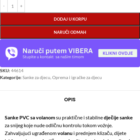
DODAJ U KORPU
NARUČI ODMAH
SKU:
44614
Kategorije:
Sanke za djecu
,
Oprema i igračke za djecu
OPIS
Sanke PVC sa volanom
su praktične i stabilne
dječije sanke
za snijeg koje nude odličnu kontrolu tokom vožnje.
Zahvaljujući ugrađenom
volanu
i prednjem klizaču, dijete