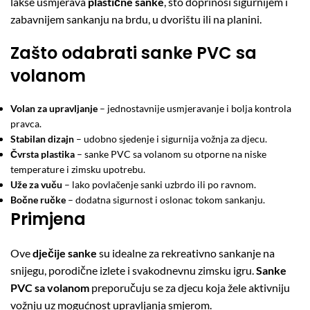
lakše usmjerava
plastične sanke
, što doprinosi sigurnijem i
zabavnijem sankanju na brdu, u dvorištu ili na planini.
Zašto odabrati sanke PVC sa
volanom
Volan za upravljanje
– jednostavnije usmjeravanje i bolja kontrola
pravca.
Stabilan dizajn
– udobno sjedenje i sigurnija vožnja za djecu.
Čvrsta plastika
– sanke PVC sa volanom su otporne na niske
temperature i zimsku upotrebu.
Uže za vuču
– lako povlačenje sanki uzbrdo ili po ravnom.
Bočne ručke
– dodatna sigurnost i oslonac tokom sankanju.
Primjena
Ove
dječije sanke
su idealne za rekreativno sankanje na
snijegu, porodične izlete i svakodnevnu zimsku igru.
Sanke
PVC sa volanom
preporučuju se za djecu koja žele aktivniju
vožnju uz mogućnost upravljanja smjerom.