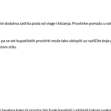
te dodatna zaštita poda od vlage i klizanja. Prostirke pomažu u odr
a se set kupatilskih prostirki može lako uklopiti uz različite boje 
stom stilu.
li lavaboa kako bi prostor bio funkcionalniji i udobniji tokom sva