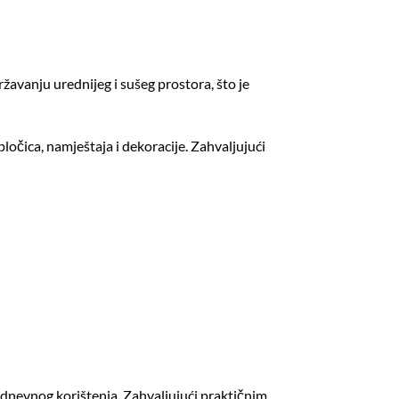
žavanju urednijeg i sušeg prostora, što je
pločica, namještaja i dekoracije. Zahvaljujući
kodnevnog korištenja. Zahvaljujući praktičnim