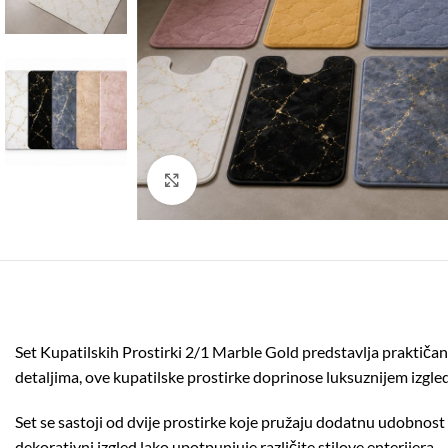
Click to enlarge
Set Kupatilskih Prostirki 2/1 Marble Gold predstavlja praktiča
detaljima, ove kupatilske prostirke doprinose luksuznijem izgle
Set se sastoji od dvije prostirke koje pružaju dodatnu udobnost
dekorativni izgled lako upotpunjuje različite stilove enterijera.