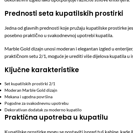
Prednosti seta kupatilskih prostirki
Jedna od glavnih prednosti koje pružaju kupatilske prostirke jes
posebno praktično u svakodnevnoj upotrebi kupatila.
Marble Gold dizajn unosi moderan i elegantan izgled u enterijer, p
praktičnom setu 2/1, moguće je urediti više dijelova kupatila u i
Ključne karakteristike
Set kupatilskih prostirki 2/1
Moderan Marble Gold dizajn
Mekana i ugodna površina
Pogodne za svakodnevnu upotrebu
Dekorativan dodatak za moderno kupatilo
Praktična upotreba u kupatilu
Kupatilske prostirke mogu se postaviti ispred tuš kabine, kade i