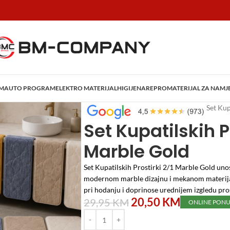
AM
AUTO PROGRAM
ELEKTRO MATERIJAL
HIGIJENA
REPROMATERIJAL ZA NAMJ
Početna
/
Home i Decor
/
Dekoracije
/
Set Kup
Set Kupatilskih P
Marble Gold
Set Kupatilskih Prostirki 2/1 Marble Gold unos
modernom marble dizajnu i mekanom materijalu
pri hodanju i doprinose urednijem izgledu pro
20,50
KM
29,95
KM
ONLINE PON