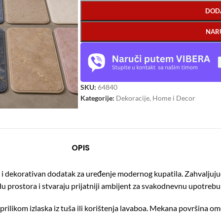
DOD
NAR
SKU:
64840
Kategorije:
Dekoracije
,
Home i Decor
OPIS
n i dekorativan dodatak za uređenje modernog kupatila. Zahvaljuj
du prostora i stvaraju prijatniji ambijent za svakodnevnu upotrebu
 prilikom izlaska iz tuša ili korištenja lavaboa. Mekana površina 