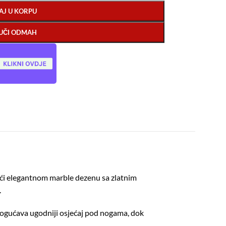
AJ U KORPU
UČI ODMAH
ući elegantnom marble dezenu sa zlatnim
.
omogućava ugodniji osjećaj pod nogama, dok