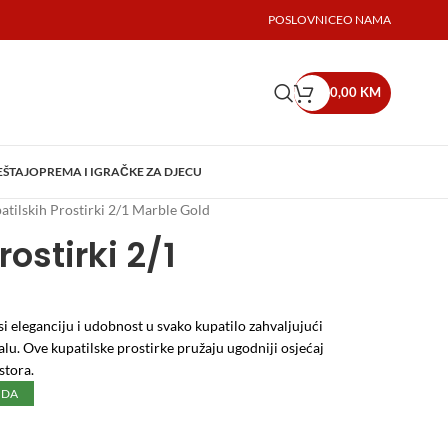
POSLOVNICE
O NAMA
0,00
KM
EŠTAJ
OPREMA I IGRAČKE ZA DJECU
atilskih Prostirki 2/1 Marble Gold
rostirki 2/1
i eleganciju i udobnost u svako kupatilo zahvaljujući
. Ove kupatilske prostirke pružaju ugodniji osjećaj
stora.
UDA