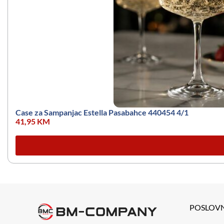
Case za Sampanjac Estella Pasabahce 440454 4/1
41,95
KM
POSLOV