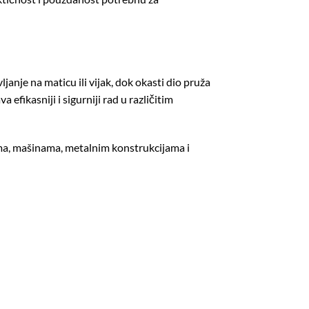
anje na maticu ili vijak, dok okasti dio pruža
efikasniji i sigurniji rad u različitim
ima, mašinama, metalnim konstrukcijama i