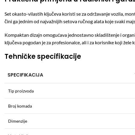
Set okasto-vilastih ključeva koristi se za održavanje vozila, mo
čini ga jednim od najvažnijih setova ručnog alata koje svaki majs
Kompaktan dizajn omogućava jednostavno skladištenje i organizac
ključeva pogodan je za profesionalce, ali i za korisnike koji žel
Tehničke specifikacije
SPECIFIKACIJA
Tip proizvoda
Broj komada
Dimenzije