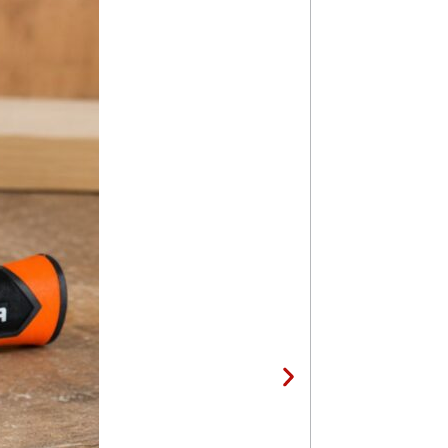
Skalpel Inox 18
3,25
KM