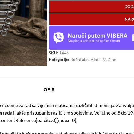
DOD
NAR
SKU:
1446
Kategorije:
Ručni alat
,
Alati i Mašine
OPIS
ešenje za rad sa vijcima i maticama različitih dimenzija. Zahvaljuju
m rada i lakše pristupanje različitim spojevima. Veličine od 8 do 
contentReference[oaicite:0]{index=0}
i obavljate kućne popravke, set okasto-vilastih ključeva pruža pr