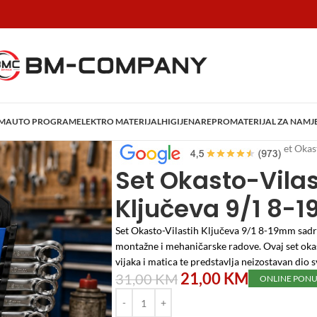
AM
AUTO PROGRAM
ELEKTRO MATERIJAL
HIGIJENA
REPROMATERIJAL ZA NAMJ
Početna
/
Alati i Mašine
/
Ručni alat
/
Set Okas
Set Okasto-Vilas
Ključeva 9/1 8-
Set Okasto-Vilastih Ključeva 9/1 8-19mm sadrži
montažne i mehaničarske radove. Ovaj set oka
vijaka i matica te predstavlja neizostavan dio s
21,00
KM
31,00
KM
ONLINE PON