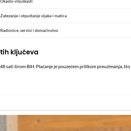
Okasto-viljuškasti
Zatezanje i otpuštanje vijaka i matica
Radionice, servisi i domaćinstvo
tih ključeva
do 48 sati širom BiH. Plaćanje je pouzećem prilikom preuzimanja, 