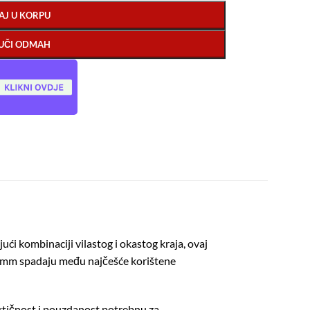
AJ U KORPU
UČI ODMAH
ći kombinaciji vilastog i okastog kraja, ovaj
19 mm spadaju među najčešće korištene
aktičnost i pouzdanost potrebnu za