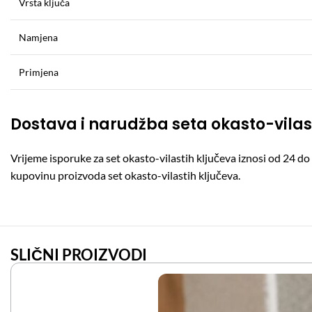
Vrsta ključa
Namjena
Primjena
Dostava i narudžba seta okasto-vilas
Vrijeme isporuke za set okasto-vilastih ključeva iznosi od 24 
kupovinu proizvoda set okasto-vilastih ključeva.
SLIČNI PROIZVODI