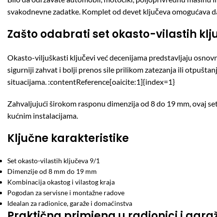
svakodnevne zadatke. Komplet od devet ključeva omogućava da u
Zašto odabrati set okasto-vilastih kl
Okasto-viljuškasti ključevi već decenijama predstavljaju osnovni
sigurniji zahvat i bolji prenos sile prilikom zatezanja ili otpušt
situacijama. :contentReference[oaicite:1]{index=1}
Zahvaljujući širokom rasponu dimenzija od 8 do 19 mm, ovaj set
kućnim instalacijama.
Ključne karakteristike
Set okasto-vilastih ključeva 9/1
Dimenzije od 8 mm do 19 mm
Kombinacija okastog i vilastog kraja
Pogodan za servisne i montažne radove
Idealan za radionice, garaže i domaćinstva
Praktična primjena u radionici i garaž