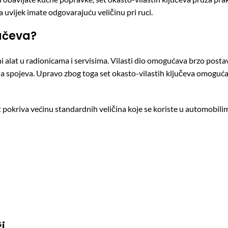
vijek imate odgovarajuću veličinu pri ruci.
jučeva?
 alat u radionicama i servisima. Vilasti dio omogućava brzo postavlj
anja spojeva. Upravo zbog toga set okasto-vilastih ključeva omogućava 
 pokriva većinu standardnih veličina koje se koriste u automobil
i