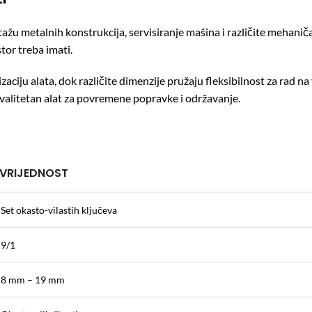
ntažu metalnih konstrukcija, servisiranje mašina i različite mehan
tor treba imati.
iju alata, dok različite dimenzije pružaju fleksibilnost za rad na 
e kvalitetan alat za povremene popravke i održavanje.
VRIJEDNOST
Set okasto-vilastih ključeva
9/1
8 mm – 19 mm