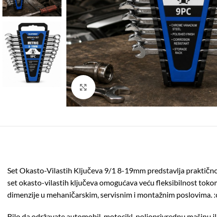
Click to enlarge
Set Okasto-Vilastih Ključeva 9/1 8-19mm predstavlja praktično rj
set okasto-vilastih ključeva omogućava veću fleksibilnost toko
dimenzije u mehaničarskim, servisnim i montažnim poslovima. :
Bilo da održavate automobil, motocikl, poljoprivrednu mašinu il