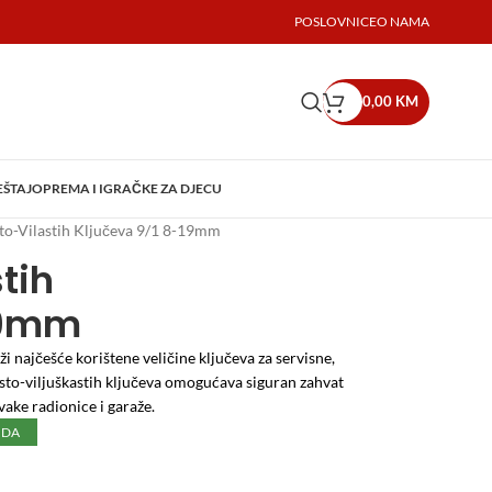
POSLOVNICE
O NAMA
0,00
KM
EŠTAJ
OPREMA I IGRAČKE ZA DJECU
to-Vilastih Ključeva 9/1 8-19mm
tih
19mm
 najčešće korištene veličine ključeva za servisne,
sto-viljuškastih ključeva omogućava siguran zahvat
vake radionice i garaže.
UDA