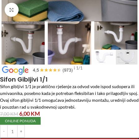
Click to enlarge
Početna
/
Vodomaterijal
/
Sifon Gibljivi 1/1
Sifon Gibljivi 1/1
Sifon gibljivi 1/1 je praktično rješenje za odvod vode ispod sudopera ili
umivaonika, posebno kada je potreban fleksibilan i lako prilagodljiv spoj.
Ovaj sifon gibljivi 1/1 omogućava jednostavniju montažu, uredniji odvod
i pouzdan rad u svakodnevnoj upotrebi.
6,00
KM
7,00
KM
ONLINE PONUDA