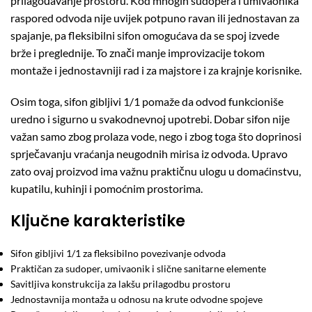
prilagođavanje prostoru. Kod mnogih sudopera i umivaonika
raspored odvoda nije uvijek potpuno ravan ili jednostavan za
spajanje, pa fleksibilni sifon omogućava da se spoj izvede
brže i preglednije. To znači manje improvizacije tokom
montaže i jednostavniji rad i za majstore i za krajnje korisnike.
Osim toga, sifon gibljivi 1/1 pomaže da odvod funkcioniše
uredno i sigurno u svakodnevnoj upotrebi. Dobar sifon nije
važan samo zbog prolaza vode, nego i zbog toga što doprinosi
sprječavanju vraćanja neugodnih mirisa iz odvoda. Upravo
zato ovaj proizvod ima važnu praktičnu ulogu u domaćinstvu,
kupatilu, kuhinji i pomoćnim prostorima.
Ključne karakteristike
Sifon gibljivi 1/1 za fleksibilno povezivanje odvoda
Praktičan za sudoper, umivaonik i slične sanitarne elemente
Savitljiva konstrukcija za lakšu prilagodbu prostoru
Jednostavnija montaža u odnosu na krute odvodne spojeve