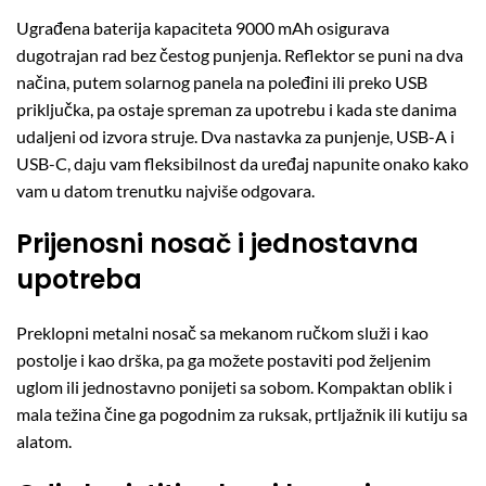
Ugrađena baterija kapaciteta 9000 mAh osigurava
dugotrajan rad bez čestog punjenja. Reflektor se puni na dva
načina, putem solarnog panela na poleđini ili preko USB
priključka, pa ostaje spreman za upotrebu i kada ste danima
udaljeni od izvora struje. Dva nastavka za punjenje, USB-A i
USB-C, daju vam fleksibilnost da uređaj napunite onako kako
vam u datom trenutku najviše odgovara.
Prijenosni nosač i jednostavna
upotreba
Preklopni metalni nosač sa mekanom ručkom služi i kao
postolje i kao drška, pa ga možete postaviti pod željenim
uglom ili jednostavno ponijeti sa sobom. Kompaktan oblik i
mala težina čine ga pogodnim za ruksak, prtljažnik ili kutiju sa
alatom.