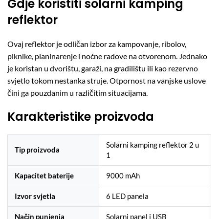
Gdje koristiti solarni kamping
reflektor
Ovaj reflektor je odličan izbor za kampovanje, ribolov,
piknike, planinarenje i noćne radove na otvorenom. Jednako
je koristan u dvorištu, garaži, na gradilištu ili kao rezervno
svjetlo tokom nestanka struje. Otpornost na vanjske uslove
čini ga pouzdanim u različitim situacijama.
Karakteristike proizvoda
Solarni kamping reflektor 2 u
Tip proizvoda
1
Kapacitet baterije
9000 mAh
Izvor svjetla
6 LED panela
Način punjenja
Solarni panel i USB