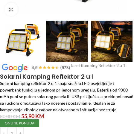
Click to enlarge
Početna
/
Rasvjeta
/
LED reflektori
/
Solarni Kamping Reflektor 2 u 1
Solarni Kamping Reflektor 2 u 1
Solarni kamping reflektor 2 u 1 spaja snažno LED osvjetljenje i
powerbank funkciju u jednom prijenosnom uređaju. Baterija od 9000
mAh puni se putem solarnog panela ili USB priključka, a preklopni nosač
sa ručkom omogućava lako nošenje i postavljanje. Idealan je za
kampovanje, ribolov, radove na otvorenom i situacije bez struje.
55,90
KM
80,00
KM
ONLINE PONUDA