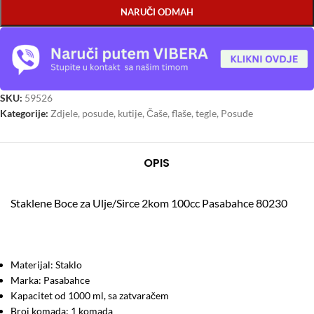
NARUČI ODMAH
SKU:
59526
Kategorije:
Zdjele, posude, kutije
,
Čaše, flaše, tegle
,
Posuđe
OPIS
Staklene Boce za Ulje/Sirce 2kom 100cc Pasabahce 80230
Materijal: Staklo
Marka: Pasabahce
Kapacitet od 1000 ml, sa zatvaračem
Broj komada: 1 komada