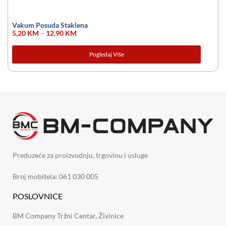
Vakum Posuda Staklena
5,20
KM
–
12,90
KM
Pogledaj Više
Preduzeće za proizvodnju, trgovinu i usluge
Broj mobitela: 061 030 005
POSLOVNICE
BM Company Tržni Centar, Živinice