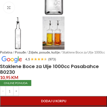
Click to enlarge
Početna
/
Posuđe
/
Zdjele, posude, kutije
/
Staklene Boce za Ulje 1000cc
Pasabahce 80230
Staklene Boce za Ulje 1000cc Pasabahce
80230
10,95
KM
ONLINE PONUDA
DODAJ U KORPU