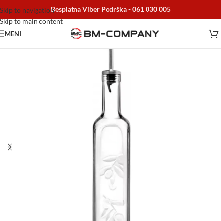
Besplatna Viber Podrška -
061 030 005
Skip to navigation
Skip to main content
MENI