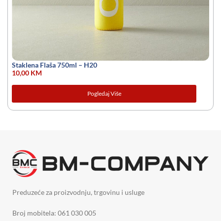
Staklena Flaša 750ml – H20
10,00
KM
Pogledaj Više
Preduzeće za proizvodnju, trgovinu i usluge
Broj mobitela: 061 030 005