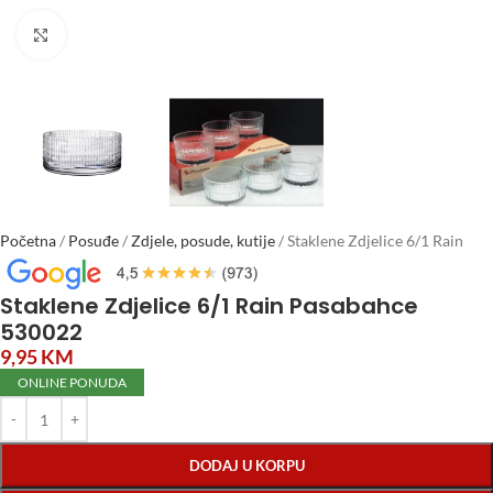
Click to enlarge
Početna
/
Posuđe
/
Zdjele, posude, kutije
/
Staklene Zdjelice 6/1 Rain
Pasabahce 530022
Staklene Zdjelice 6/1 Rain Pasabahce
530022
9,95
KM
ONLINE PONUDA
DODAJ U KORPU