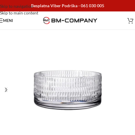
Besplatna Viber Podrška -
061 030 005
Skip to navigation
Skip to main content
MENI