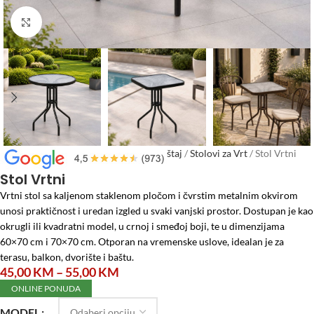
Click to enlarge
Početna
/
Vrtni program
/
Vrtni Namještaj
/
Stolovi za Vrt
/
Stol Vrtni
Stol Vrtni
Vrtni stol sa kaljenom staklenom pločom i čvrstim metalnim okvirom
unosi praktičnost i uredan izgled u svaki vanjski prostor. Dostupan je kao
okrugli ili kvadratni model, u crnoj i smeđoj boji, te u dimenzijama
60×70 cm i 70×70 cm. Otporan na vremenske uslove, idealan je za
terasu, balkon, dvorište i baštu.
45,00
KM
–
55,00
KM
ONLINE PONUDA
MODEL