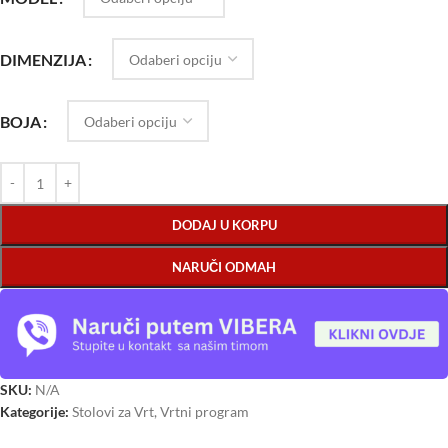
DIMENZIJA
BOJA
DODAJ U KORPU
NARUČI ODMAH
SKU:
N/A
Kategorije:
Stolovi za Vrt
,
Vrtni program