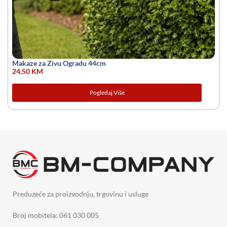
Makaze za Zivu Ogradu 44cm
24,50
KM
Pogledaj Više
Preduzeće za proizvodnju, trgovinu i usluge
Broj mobitela: 061 030 005