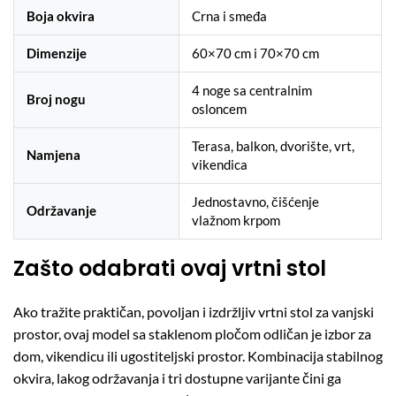
Boja okvira
Crna i smeđa
Dimenzije
60×70 cm i 70×70 cm
4 noge sa centralnim
Broj nogu
osloncem
Terasa, balkon, dvorište, vrt,
Namjena
vikendica
Jednostavno, čišćenje
Održavanje
vlažnom krpom
Zašto odabrati ovaj vrtni stol
Ako tražite praktičan, povoljan i izdržljiv vrtni stol za vanjski
prostor, ovaj model sa staklenom pločom odličan je izbor za
dom, vikendicu ili ugostiteljski prostor. Kombinacija stabilnog
okvira, lakog održavanja i tri dostupne varijante čini ga