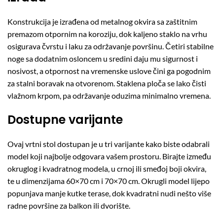
Konstrukcija je izrađena od metalnog okvira sa zaštitnim
premazom otpornim na koroziju, dok kaljeno staklo na vrhu
osigurava čvrstu i laku za održavanje površinu. Četiri stabilne
noge sa dodatnim osloncem u sredini daju mu sigurnost i
nosivost, a otpornost na vremenske uslove čini ga pogodnim
za stalni boravak na otvorenom. Staklena ploča se lako čisti
vlažnom krpom, pa održavanje oduzima minimalno vremena.
Dostupne varijante
Ovaj vrtni stol dostupan je u tri varijante kako biste odabrali
model koji najbolje odgovara vašem prostoru. Birajte između
okruglog i kvadratnog modela, u crnoj ili smeđoj boji okvira,
te u dimenzijama 60×70 cm i 70×70 cm. Okrugli model lijepo
popunjava manje kutke terase, dok kvadratni nudi nešto više
radne površine za balkon ili dvorište.