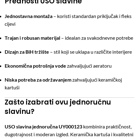
Prednosti USO slavine
Jednostavna montaža
– koristi standardan priključak i fleks
cijevi
Trajan i robusan materijal
– idealan za svakodnevne potrebe
Dizajn za BiH tržište
– stil koji se uklapa u različite interijere
Ekonomična potrošnja vode
zahvaljujući aeratoru
Niska potreba za održavanjem
zahvaljujući keramičkoj
kartuši
Zašto izabrati ovu jednoručnu
slavinu?
USO slavina jednoručna UY000123
kombinira praktičnost,
dugotrajnost i moderan izgled. Keramička kartuša i kvalitetni