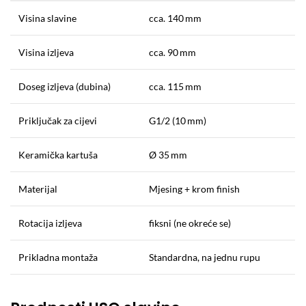
Visina slavine
cca. 140 mm
Visina izljeva
cca. 90 mm
Doseg izljeva (dubina)
cca. 115 mm
Priključak za cijevi
G1/2 (10 mm)
Keramička kartuša
Ø 35 mm
Materijal
Mjesing + krom finish
Rotacija izljeva
fiksni (ne okreće se)
Prikladna montaža
Standardna, na jednu rupu