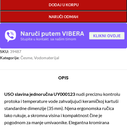
DODAJ U KORPU
NARUČI ODMAH
SKU:
39487
Kategorije:
Česme
,
Vodomaterijal
OPIS
USO slavina jednoručna UY000123
nudi preciznu kontrolu
protoka i temperature vode zahvaljujući keramičkoj kartuši
standardne dimenzije (35 mm). Njena ergonomska ručica
lako rukuje, a skromna visina i kompaktnost čine je
pogodnom za manje umivaonike. Elegantna kromirana