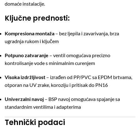
domaće instalacije.
Ključne prednosti:
Kompresiona montaža
– bez ljepila i zavarivanja, brza
ugradnja rukom i ključem
Potpuno zatvaranje
– ventil omogućava precizno
kontrolisanje vode s minimalnim curenjem
Visoka izdržljivost
– izrađen od PP/PVC sa EPDM brtvama,
otporan na UV zrake, koroziju i pritisak do PN16
Univerzalni navoj
– BSP navoj omogućava spajanje sa
standardnim ventilima i adapterima
Tehnički podaci