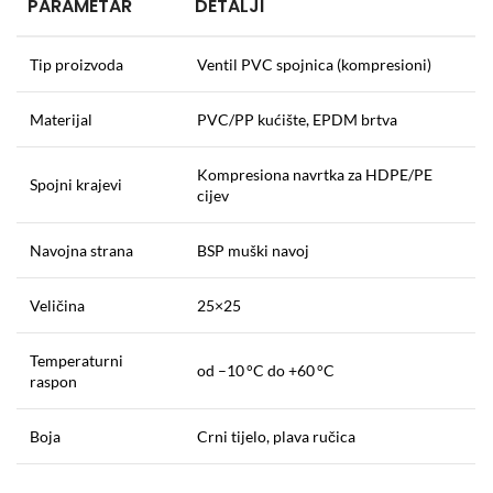
PARAMETAR
DETALJI
Tip proizvoda
Ventil PVC spojnica (kompresioni)
Materijal
PVC/PP kućište, EPDM brtva
Kompresiona navrtka za HDPE/PE
Spojni krajevi
cijev
Navojna strana
BSP muški navoj
Veličina
25×25
Temperaturni
od –10 °C do +60 °C
raspon
Boja
Crni tijelo, plava ručica