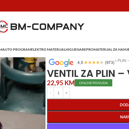
AM
AUTO PROGRAM
ELEKTRO MATERIJAL
HIGIJENA
REPROMATERIJAL ZA NAMJ
Početna
/
Plinski program
/
VENTIL ZA PLIN –
VENTIL ZA PLIN – 
22,95
KM
ONLINE PONUDA
DOD
NAR