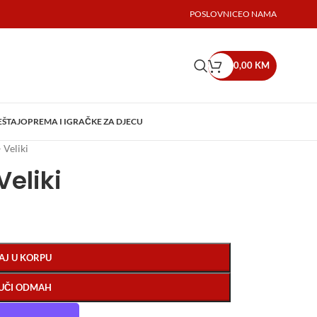
POSLOVNICE
O NAMA
0,00
KM
EŠTAJ
OPREMA I IGRAČKE ZA DJECU
 Veliki
Veliki
AJ U KORPU
UČI ODMAH