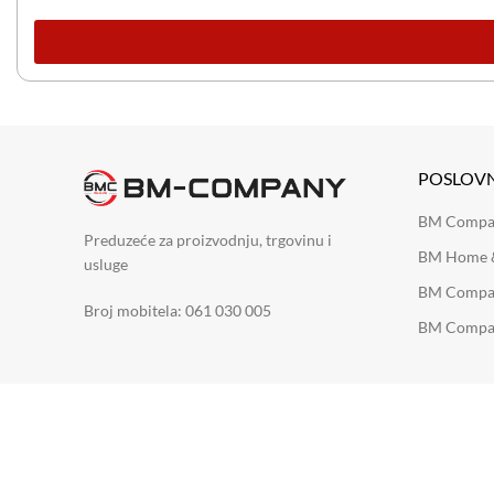
POSLOV
BM Company
Preduzeće za proizvodnju, trgovinu i
BM Home &
usluge
BM Compan
Broj mobitela: 061 030 005
BM Compan