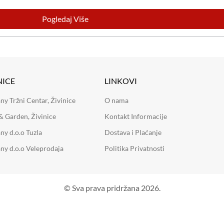
Pogledaj Više
NICE
LINKOVI
 Tržni Centar, Živinice
O nama
 Garden, Živinice
Kontakt Informacije
y d.o.o Tuzla
Dostava i Plaćanje
y d.o.o Veleprodaja
Politika Privatnosti
© Sva prava pridržana 2026.