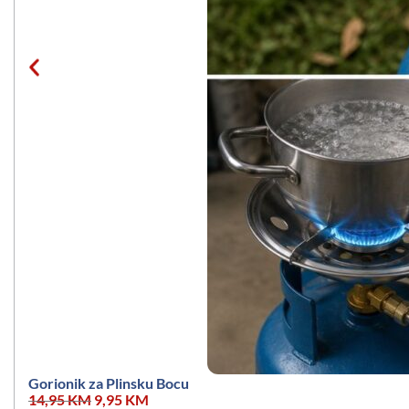
Gorionik za Plinsku Bocu
14,95
KM
9,95
KM