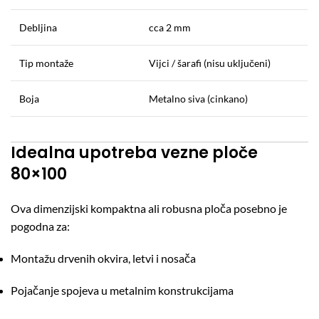
Debljina
cca 2 mm
Tip montaže
Vijci / šarafi (nisu uključeni)
Boja
Metalno siva (cinkano)
Idealna upotreba vezne ploče
80×100
Ova dimenzijski kompaktna ali robusna ploča posebno je
pogodna za:
Montažu drvenih okvira, letvi i nosača
Pojačanje spojeva u metalnim konstrukcijama