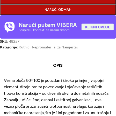
NARUČI ODMAH
SKU:
48257
Kategorije:
Kutnici
,
Repromaterijal za Namještaj
OPIS
Vezna ploča 80×100 je pouzdan i široko primjenjiv spojni
element, dizajniran za povezivanje i ojačavanje različitih
tipova konstrukcija – od drvenih okvira do metalnih nosača.
Zahvaljujući čeličnoj osnovi i zaštitnoj galvanizaciji, ova
vezna ploča pruža izuzetnu otpornost na vlagu, koroziju i
mehanička naprezanja, što je čini pogodnom i za unutrašnju i