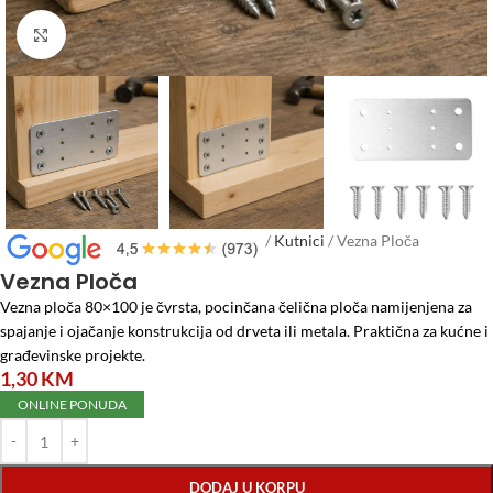
Click to enlarge
Početna
/
Repromaterijal za Namještaj
/
Kutnici
/
Vezna Ploča
Vezna Ploča
Vezna ploča 80×100 je čvrsta, pocinčana čelična ploča namijenjena za
spajanje i ojačanje konstrukcija od drveta ili metala. Praktična za kućne i
građevinske projekte.
1,30
KM
ONLINE PONUDA
DODAJ U KORPU