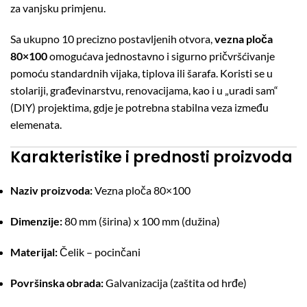
za vanjsku primjenu.
Sa ukupno 10 precizno postavljenih otvora,
vezna ploča
80×100
omogućava jednostavno i sigurno pričvršćivanje
pomoću standardnih vijaka, tiplova ili šarafa. Koristi se u
stolariji, građevinarstvu, renovacijama, kao i u „uradi sam“
(DIY) projektima, gdje je potrebna stabilna veza između
elemenata.
Karakteristike i prednosti proizvoda
Naziv proizvoda:
Vezna ploča 80×100
Dimenzije:
80 mm (širina) x 100 mm (dužina)
Materijal:
Čelik – pocinčani
Površinska obrada:
Galvanizacija (zaštita od hrđe)