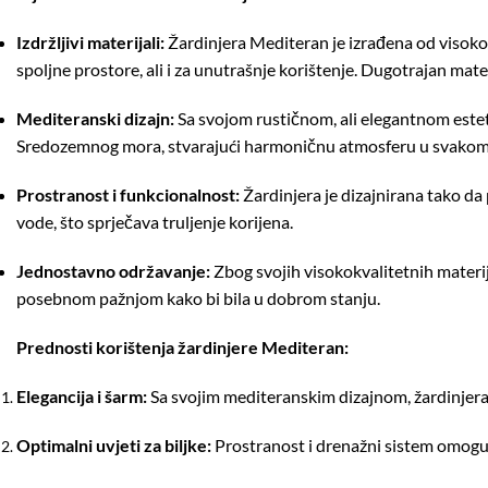
Izdržljivi materijali:
Žardinjera Mediteran je izrađena od visokok
spoljne prostore, ali i za unutrašnje korištenje. Dugotrajan mate
Mediteranski dizajn:
Sa svojom rustičnom, ali elegantnom esteti
Sredozemnog mora, stvarajući harmoničnu atmosferu u svakom
Prostranost i funkcionalnost:
Žardinjera je dizajnirana tako da
vode, što sprječava truljenje korijena.
Jednostavno održavanje:
Zbog svojih visokokvalitetnih materij
posebnom pažnjom kako bi bila u dobrom stanju.
Prednosti korištenja žardinjere Mediteran:
Elegancija i šarm:
Sa svojim mediteranskim dizajnom, žardinjera u
Optimalni uvjeti za biljke:
Prostranost i drenažni sistem omoguć