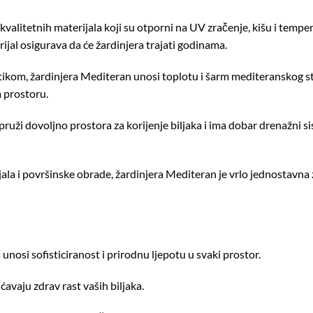
valitetnih materijala koji su otporni na UV zračenje, kišu i temp
rijal osigurava da će žardinjera trajati godinama.
kom, žardinjera Mediteran unosi toplotu i šarm mediteranskog stil
 prostoru.
 pruži dovoljno prostora za korijenje biljaka i ima dobar drenažni 
ala i površinske obrade, žardinjera Mediteran je vrlo jednostavna
nosi sofisticiranost i prirodnu ljepotu u svaki prostor.
avaju zdrav rast vaših biljaka.