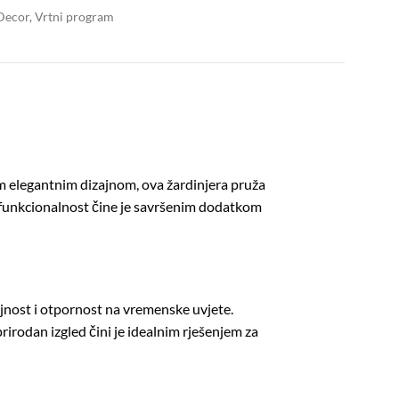
Decor
,
Vrtni program
jim elegantnim dizajnom, ova žardinjera pruža
 i funkcionalnost čine je savršenim dodatkom
ajnost i otpornost na vremenske uvjete.
rirodan izgled čini je idealnim rješenjem za