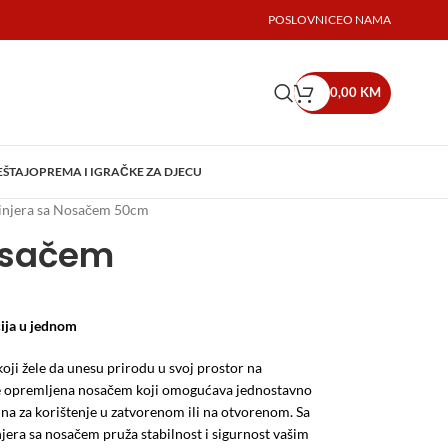
POSLOVNICE
O NAMA
0,00
KM
EŠTAJ
OPREMA I IGRAČKE ZA DJECU
injera sa Nosačem 50cm
osačem
cija u jednom
koji žele da unesu prirodu u svoj prostor na
a je opremljena nosačem koji omogućava jednostavno
alna za korištenje u zatvorenom ili na otvorenom. Sa
era sa nosačem pruža stabilnost i sigurnost vašim