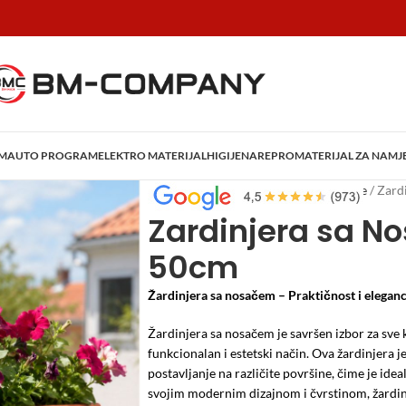
AM
AUTO PROGRAM
ELEKTRO MATERIJAL
HIGIJENA
REPROMATERIJAL ZA NAMJ
Početna
/
Vrtni program
/
Vrtne Saksije
/
Zard
Zardinjera sa N
50cm
Žardinjera sa nosačem – Praktičnost i elegan
Žardinjera sa nosačem je savršen izbor za sve 
funkcionalan i estetski način. Ova žardinjer
postavljanje na različite površine, čime je ide
svojim modernim dizajnom i čvrstinom, žardinj