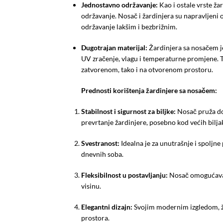
Jednostavno održavanje:
Kao i ostale vrste ža
održavanje. Nosač i žardinjera su napravljeni 
održavanje lakšim i bezbrižnim.
Dugotrajan materijal:
Žardinjera sa nosačem je 
UV zračenje, vlagu i temperaturne promjene. 
zatvorenom, tako i na otvorenom prostoru.
Prednosti korištenja žardinjere sa nosačem:
Stabilnost i sigurnost za biljke:
Nosač pruža dod
prevrtanje žardinjere, posebno kod većih bilja
Svestranost:
Idealna je za unutrašnje i spoljne 
dnevnih soba.
Fleksibilnost u postavljanju:
Nosač omogućava l
visinu.
Elegantni dizajn:
Svojim modernim izgledom, ž
prostora.