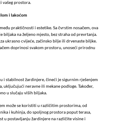
i vašeg prostora.
tilom i lakoćom
među praktičnosti i estetike. Sa čvrstim nosačem, ova
biljaka na željeno mjesto, bez straha od prevrtanja.
i za ukrasno cvijeće, začinsko bilje ili drvenaste biljke.
sačem doprinosi svakom prostoru, unoseći prirodnu
:
 i stabilnost žardinjere, čineći je sigurnim rješenjem
ma, uključujući neravne ili mekane podloge. Također,
o u slučaju viših biljaka.
m može se koristiti u različitim prostorima, od
ika i kuhinja, do spoljnog prostora poput terasa,
 u postavljanju žardinjere na različite visine i