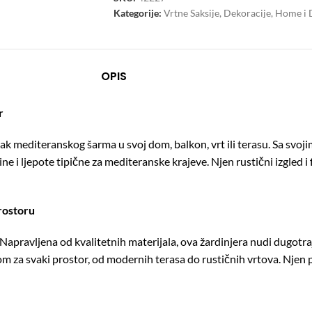
Kategorije:
Vrtne Saksije
,
Dekoracije
,
Home i 
OPIS
r
ašak mediteranskog šarma u svoj dom, balkon, vrt ili terasu. Sa svo
ine i ljepote tipične za mediteranske krajeve. Njen rustični izgled
rostoru
 Napravljena od kvalitetnih materijala, ova žardinjera nudi dugotr
om za svaki prostor, od modernih terasa do rustičnih vrtova. Njen p