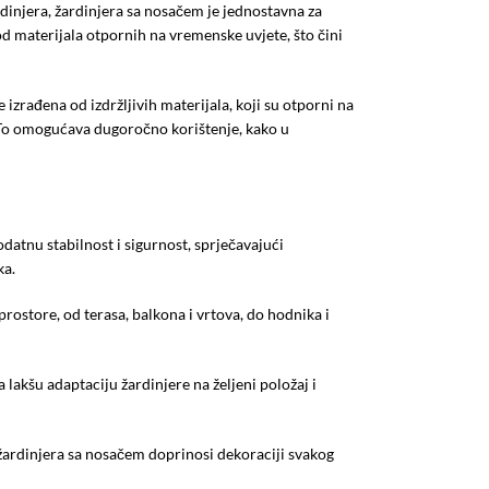
rdinjera, žardinjera sa nosačem je jednostavna za
od materijala otpornih na vremenske uvjete, što čini
izrađena od izdržljivih materijala, koji su otporni na
To omogućava dugoročno korištenje, kako u
atnu stabilnost i sigurnost, sprječavajući
ka.
prostore, od terasa, balkona i vrtova, do hodnika i
akšu adaptaciju žardinjere na željeni položaj i
ardinjera sa nosačem doprinosi dekoraciji svakog