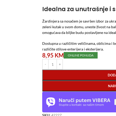
Idealna za unutrašnje i 
Žardinjera sa nosačem je savršen izbor za ukraš
zeleni kutak u svom domu, uneste živost na balko
omogućava da biljke budu postavljene na idealno
Dostupna u različitim veličinama, oblicima i b
različite stilove enterijera i eksterijera.
8,95
KM
ONLINE PONUDA
DOD
NAR
SKU:
42227