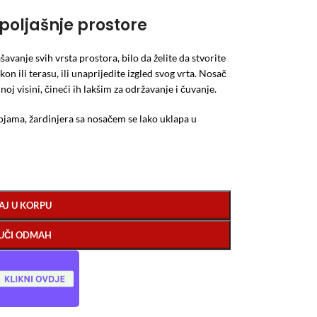
spoljašnje prostore
avanje svih vrsta prostora, bilo da želite da stvorite
n ili terasu, ili unaprijedite izgled svog vrta. Nosač
j visini, čineći ih lakšim za održavanje i čuvanje.
ojama, žardinjera sa nosačem se lako uklapa u
AJ U KORPU
UČI ODMAH