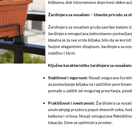
biljkama, dok istovremeno doprinosi dekoracij
Žardinjera sa nosačem – Unesite prirodu sa s
Žardinjera sa nosačem pruža savršen balans iz
žardinjera omogućava jednostavno postavljanje 
Idealna je za sve vrste biljaka, bilo da se korist
Svojim elegantnim dizajnom, žardinjera sa no
svježinu i šarm.
Ključne karakteristike žardinjere sa nosačem
Stabilnost i sigurnost:
Nosač osigurava čvrstinu
za postavljanje biljaka na različitim površina
pomaže u zaštiti od mogućeg prevrtanja, posebn
Praktičnost i svestranost:
Žardinjera sa nosače
unutrašnjeg prostora poput dnevnih soba, hodn
balkona i vrtova. Nosač omogućava fleksibilnost
lokacije, čime se optimizira prostor.