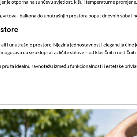
jer je otporna na sunčevu svjetlost, kišu i temperaturne promjene.
sa, vrtova i balkona do unutrašnjih prostora poput dnevnih soba i h
ostore
 ali i unutrašnje prostore. Njezina jednostavnost i elegancija čine 
jn omogućava da se uklopi u različite stilove – od klasičnih i rustičn
 pruža idealnu ravnotežu između funkcionalnosti i estetske privla