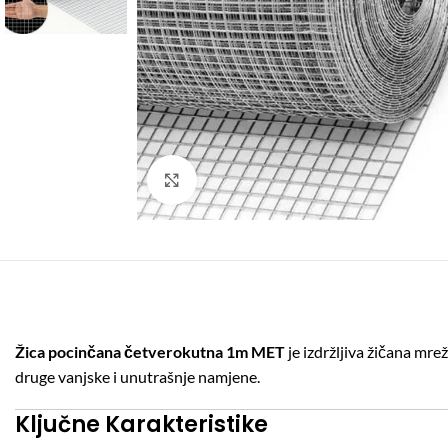
Click to enlarge
Žica pocinčana četverokutna 1m MET
je izdržljiva žičana mre
druge vanjske i unutrašnje namjene.
Ključne Karakteristike