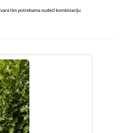
ovara tim potrebama nudeći kombinaciju
Makaze za Zivu 
16,55
KM