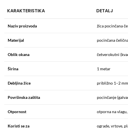
KARAKTERISTIKA
DETALJ
Naziv proizvoda
žica pocinčana č
Materijal
pocinčana čelična
Oblik okana
četverokutni (kva
Širina
1 metar
Debljina žice
približno 1–2 mm 
Površinska zaštita
pocinčanje (galva
Otpornost
otporna na vlagu,
Koristi se za
ograde, vrtove, pl