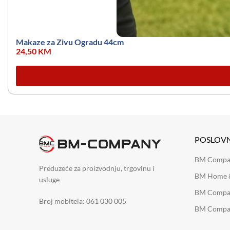
Makaze za Zivu Ogradu 44cm
24,50
KM
POSLOV
BM Company
Preduzeće za proizvodnju, trgovinu i
BM Home &
usluge
BM Compan
Broj mobitela: 061 030 005
BM Compan