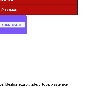
AJ U KORPU
UČI ODMAH
e. Idealna je za ograde, vrtove, plastenike i