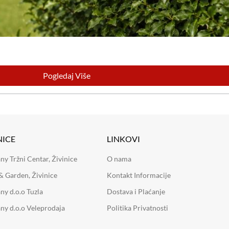
Pogledaj Više
NICE
LINKOVI
 Tržni Centar, Živinice
O nama
 Garden, Živinice
Kontakt Informacije
y d.o.o Tuzla
Dostava i Plaćanje
y d.o.o Veleprodaja
Politika Privatnosti