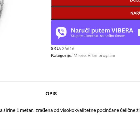
DOD
NAR
SKU:
26616
Kategorije:
Mreže
,
Vrtni program
OPIS
ža širine 1 metar, izrađena od visokokvalitetne pocinčane čelične žic