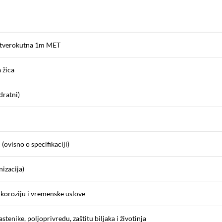
etverokutna 1m MET
 žica
dratni)
(ovisno o specifikaciji)
nizacija)
 koroziju i vremenske uslove
astenike, poljoprivredu, zaštitu biljaka i životinja