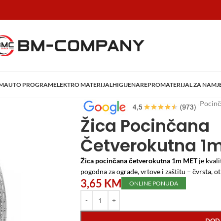
AM
AUTO PROGRAM
ELEKTRO MATERIJAL
HIGIJENA
REPROMATERIJAL ZA NAMJ
Početna
/
Vrtni program
/
Mreže
/
Žica Pocin
Žica Pocinčana
Četverokutna 1
Žica pocinčana četverokutna 1m MET
je kval
pogodna za ograde, vrtove i zaštitu – čvrsta, ot
3,65
KM
ONLINE PONUDA