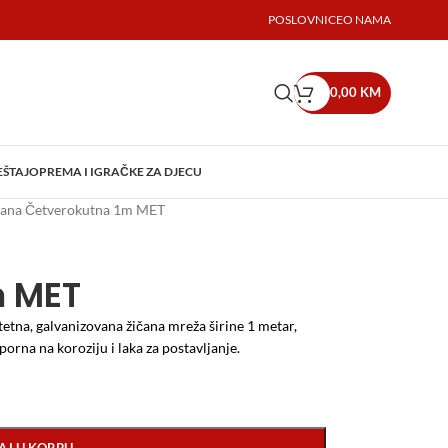
POSLOVNICE
O NAMA
0,00
KM
EŠTAJ
OPREMA I IGRAČKE ZA DJECU
čana Četverokutna 1m MET
m MET
itetna, galvanizovana žičana mreža širine 1 metar,
porna na koroziju i laka za postavljanje.