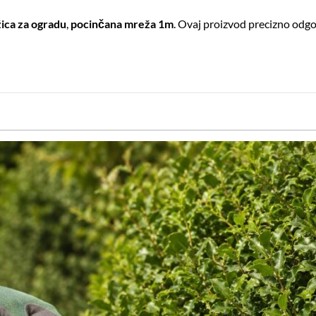
žica za ogradu
,
pocinčana mreža 1m
. Ovaj proizvod precizno odg