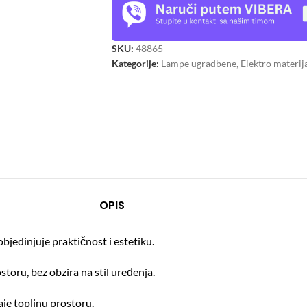
SKU:
48865
Kategorije:
Lampe ugradbene
,
Elektro materij
OPIS
bjedinjuje praktičnost i estetiku.
toru, bez obzira na stil uređenja.
je toplinu prostoru.