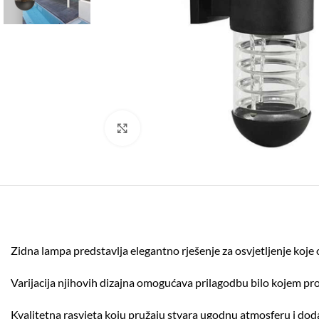
Click to enlarge
Zidna lampa predstavlja elegantno rješenje za osvjetljenje koje o
Varijacija njihovih dizajna omogućava prilagodbu bilo kojem pros
Kvalitetna rasvjeta koju pružaju stvara ugodnu atmosferu i doda