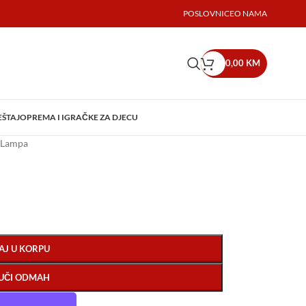
POSLOVNICE
O NAMA
0,00
KM
EŠTAJ
OPREMA I IGRAČKE ZA DJECU
 Lampa
AJ U KORPU
UČI ODMAH