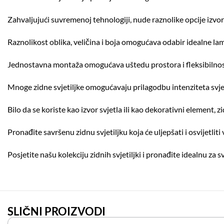
Zahvaljujući suvremenoj tehnologiji, nude raznolike opcije izvora 
Raznolikost oblika, veličina i boja omogućava odabir idealne lam
Jednostavna montaža omogućava uštedu prostora i fleksibilnost 
Mnoge zidne svjetiljke omogućavaju prilagodbu intenziteta sv
Bilo da se koriste kao izvor svjetla ili kao dekorativni element, z
Pronađite savršenu zidnu svjetiljku koja će uljepšati i osvijetliti 
Posjetite našu kolekciju zidnih svjetiljki i pronađite idealnu za 
SLIČNI PROIZVODI