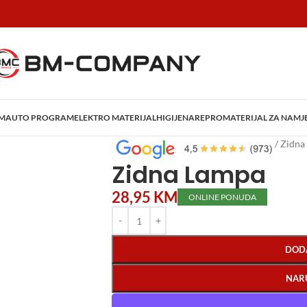
AM
AUTO PROGRAM
ELEKTRO MATERIJAL
HIGIJENA
REPROMATERIJAL ZA NAMJ
Početna
/
Rasvjeta
/
Lampe ugradbene
/
Zidna
Zidna Lampa
28,95
KM
ONLINE PONUDA
DOD
NAR