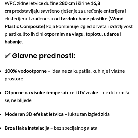
WPC zidne letvice dužine
280 cm
i širine
16,8
cm
predstavljaju savršeno rješenje za uređenje enterijera i
eksterijera. Izrađene su od
tvrdokuhane plastike (Wood
Plastic Composite)
koja kombinuje izgled drveta i izdržljivost
plastike, što ih čini
otpornim na vlagu, toplotu, udarce i
habanje
.
✅ Glavne prednosti:
100% vodootporne
– idealne za kupatila, kuhinje i vlažne
prostore
Otporne na visoke temperature i UV zrake
– ne deformišu
se, ne blijede
Moderan 3D efekat letvica
– luksuzan izgled zida
Brza i laka instalacija
– bez specijalnog alata