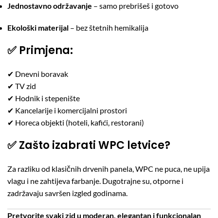
Jednostavno održavanje
– samo prebrišeš i gotovo
Ekološki materijal
– bez štetnih hemikalija
✅ Primjena:
✔ Dnevni boravak
✔ TV zid
✔ Hodnik i stepenište
✔ Kancelarije i komercijalni prostori
✔ Horeca objekti (hoteli, kafići, restorani)
✅ Zašto izabrati WPC letvice?
Za razliku od klasičnih drvenih panela, WPC ne puca, ne upija
vlagu i ne zahtijeva farbanje. Dugotrajne su, otporne i
zadržavaju savršen izgled godinama.
Pretvorite svaki zid u moderan, elegantan i funkcionalan