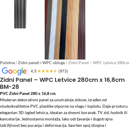
Početna
/
Zidni paneli i WPC obloge
/
Zidni Panel – WPC Letvice 280cm
x 16,8cm BM-28
Zidni Panel – WPC Letvice 280cm x 16,8cm
BM-28
PVC Zidni Panel 280 x 16,8 cm
Moderan dekorativni panel za unutrašnje zidove, izrađen od
visokokvalitetne PVC plastike otporne na vlagu i toplotu. Daje prostoru
elegantan 3D izgled letvica, idealan za dnevni boravak, TV zid, hodnik ili
kancelarije. Jednostavna montaža, lako održavanje i dugotrajna
izdržljivost bez pucanja i deformacija. Savršen spoj dizajna i