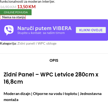
funkcionalnosti za moderan interijer.
13,50
KM
16,90
KM
ONLINE PONUDA
Nema na stanju
Kategorija:
Zidni paneli i WPC obloge
OPIS
Zidni Panel – WPC Letvice 280cm x
16,8cm
Moderan dizajn | Otporne na vodu i toplotu | Jednostavna
montaža