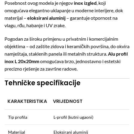
Posebnost ovog modela je njegov
inox izgled
, koji
omogućava elegantno uklapanje u moderne interijere, dok
materijal –
eloksirani aluminij
– garantuje otpornost na
vlagu, rđu, habanje i UV zrake.
Pogodan za široku primjenu u privatnim i komercijalnim
objektima – od zaštite zidova i keramičkih površina, do okvira
namještaja, staklenih panela ili metalnih struktura.
Alu profil
inox L 20x20mm
omogućava brzo, jednostavno i estetski
precizno rješenje za završne radove.
Tehničke specifikacije
KARAKTERISTIKA
VRIJEDNOST
Tip profila
L-profil (kutni ugaoni)
Materijal
Eloksirani aluminij