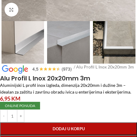
Click to enlarge
Početna
/
Repromaterijal za Namještaj
/
Alu Profil L Inox 20x20mm 3m
Alu Profil L Inox 20x20mm 3m
Aluminijski L profil inox izgleda, dimenzija 20x20mm i dužine 3m –
idealan za zaštitu i završnu obradu ivica u enterijerima i eksterijerima.
6,95
KM
ONLINE PONUDA
DODAJ U KORPU