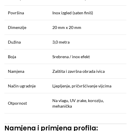
Površina
Inox izgled (saten finiš)
Dimenzije
20 mm x 20 mm
Dužina
3,0 metra
Boja
Srebrena / inox efekt
Namjena
Zaštita i završna obrada ivica
Način ugradnje
Ljepljenje, pričvršćivanje vijcima
Na vlagu, UV zrake, koroziju,
Otpornost
mehanička
Namjena i primjena profila: