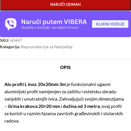
NARUČI ODMAH
SKU:
60447
Kategorija:
Repromaterijal za Namještaj
OPIS
Alu profil L inox 20x20mm 3m
je funkcionalni ugaoni
aluminijski profil namijenjen za zaštitu i estetsku obradu
vanjskih i unutrašnjih ivica. Zahvaljujući svojim dimenzijama
–
širina krakova 20×20 mm
i
dužina od 3 metra
, ovaj profil
se koristi u raznim fazama završnih građevinskih i stolarskih
radova.