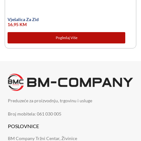
Vješalica Za Zid
16,95
KM
Pogledaj Više
Preduzeće za proizvodnju, trgovinu i usluge
Broj mobitela: 061 030 005
POSLOVNICE
BM Company Tržni Centar, Živinice