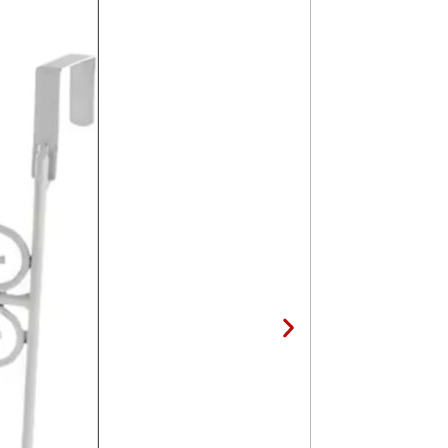
Vješalica Za Zid
16,95
KM