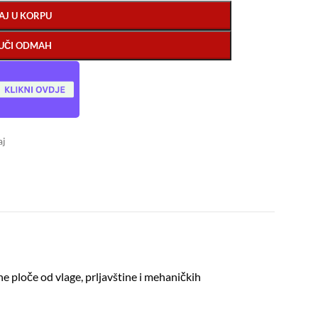
AJ U KORPU
UČI ODMAH
aj
ne ploče od vlage, prljavštine i mehaničkih