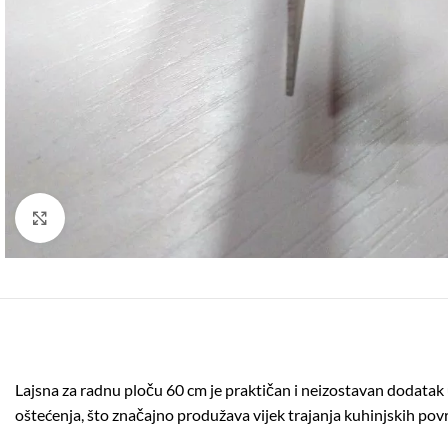
Click to enlarge
Lajsna za radnu ploču 60 cm je praktičan i neizostavan dodatak u 
oštećenja, što značajno produžava vijek trajanja kuhinjskih povr