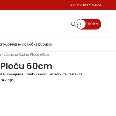
POSLOVNICE
O NAMA
0,00
KM
EŠTAJ
OPREMA I IGRAČKE ZA DJECU
e
/
Lajsna za Radnu Ploču 60cm
 Ploču 60cm
d aluminijuma – funkcionalan i estetski završetak za
ora vlage.