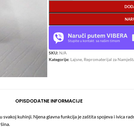
DOD
NAR
SKU:
N/A
Kategorije:
Lajsne
,
Repromaterijal za Namješt
OPIS
DODATNE INFORMACIJE
svakoj kuhinji. Njena glavna funkcija je zaštita spojeva i ivica rad
šina.