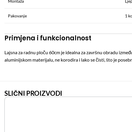
Montaža
Ljep
Pakovanje
1 k
Primjena i funkcionalnost
Lajsna za radnu ploču 60cm je idealna za završnu obradu između 
aluminijskom materijalu, ne korodira i lako se čisti, što je pos
SLIČNI PROIZVODI