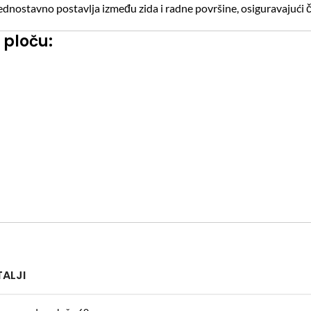
jednostavno postavlja između zida i radne površine, osiguravajući či
 ploču:
TALJI