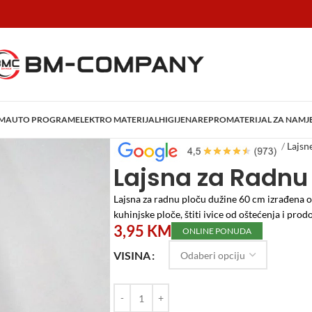
AM
AUTO PROGRAM
ELEKTRO MATERIJAL
HIGIJENA
REPROMATERIJAL ZA NAMJ
Početna
/
Repromaterijal za Namještaj
/
Lajsn
Lajsna za Radnu
Lajsna za radnu ploču dužine 60 cm izrađena o
kuhinjske ploče, štiti ivice od oštećenja i prod
3,95
KM
ONLINE PONUDA
VISINA