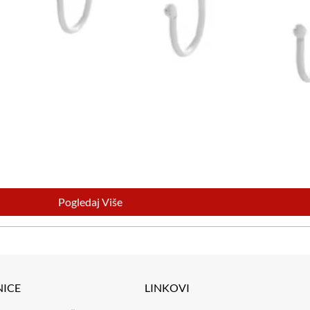
Pogledaj Više
NICE
LINKOVI