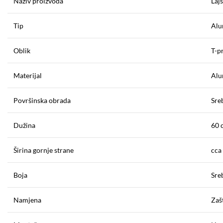
Naziv proizvoda
Laj
Tip
Alu
Oblik
T-pr
Materijal
Alu
Površinska obrada
Sre
Dužina
60 
Širina gornje strane
cca
Boja
Sreb
Namjena
Zaš