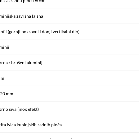
sna za radnu ploču 60cm
minijska završna lajsna
ofil (gornji pokrovni i donji vertikalni dio)
minij
brna / brušeni aluminij
cm
 20 mm
rno siva (inox efekt)
tita ivica kuhinjskih radnih ploča