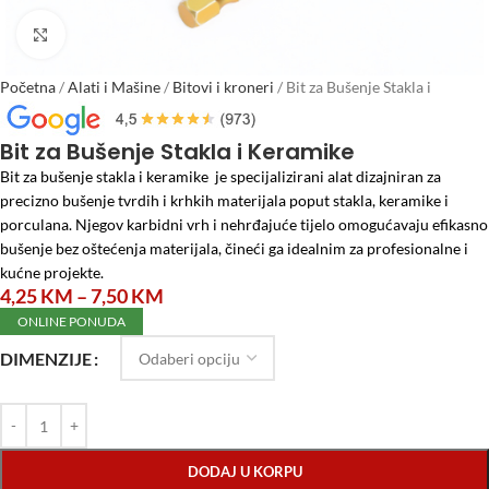
Click to enlarge
Početna
/
Alati i Mašine
/
Bitovi i kroneri
/
Bit za Bušenje Stakla i
Keramike
Bit za Bušenje Stakla i Keramike
Bit za bušenje stakla i keramike je specijalizirani alat dizajniran za
precizno bušenje tvrdih i krhkih materijala poput stakla, keramike i
porculana.
Njegov karbidni vrh i nehrđajuće tijelo omogućavaju efikasno
bušenje bez oštećenja materijala, čineći ga idealnim za profesionalne i
kućne projekte.
4,25
KM
–
7,50
KM
ONLINE PONUDA
DIMENZIJE
DODAJ U KORPU