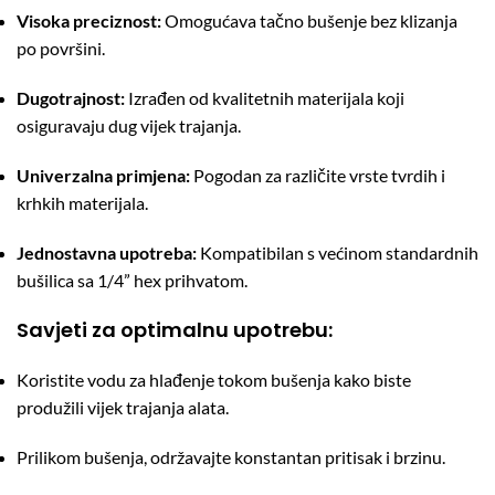
Visoka preciznost:
Omogućava tačno bušenje bez klizanja
po površini.
Dugotrajnost:
Izrađen od kvalitetnih materijala koji
osiguravaju dug vijek trajanja.
Univerzalna primjena:
Pogodan za različite vrste tvrdih i
krhkih materijala.
Jednostavna upotreba:
Kompatibilan s većinom standardnih
bušilica sa 1/4” hex prihvatom.
Savjeti za optimalnu upotrebu:
Koristite vodu za hlađenje tokom bušenja kako biste
produžili vijek trajanja alata.
Prilikom bušenja, održavajte konstantan pritisak i brzinu.