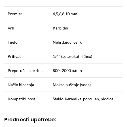
Promjer
4,5,6,8,10 mm
Vrh
Karbidni
Tijelo
Nehrđajući čelik
Prihvat
1/4” šesterokutni (hex)
Preporučena brzina
800–2000 o/min
Način hlađenja
Mokro bušenje (voda)
Kompatibilnost
Staklo, keramika, porculan, pločice
Prednosti upotrebe: