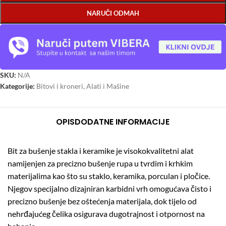
NARUČI ODMAH
SKU:
N/A
Kategorije:
Bitovi i kroneri
,
Alati i Mašine
OPIS
DODATNE INFORMACIJE
Bit za bušenje stakla i keramike je visokokvalitetni alat
namijenjen za precizno bušenje rupa u tvrdim i krhkim
materijalima kao što su staklo, keramika, porculan i pločice.
Njegov specijalno dizajniran karbidni vrh omogućava čisto i
precizno bušenje bez oštećenja materijala, dok tijelo od
nehrđajućeg čelika osigurava dugotrajnost i otpornost na