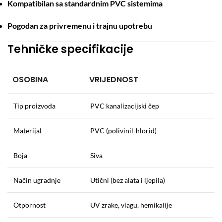
Kompatibilan sa standardnim PVC sistemima
Pogodan za privremenu i trajnu upotrebu
Tehničke specifikacije
OSOBINA
VRIJEDNOST
Tip proizvoda
PVC kanalizacijski čep
Materijal
PVC (polivinil-hlorid)
Boja
Siva
Način ugradnje
Utični (bez alata i ljepila)
Otpornost
UV zrake, vlagu, hemikalije