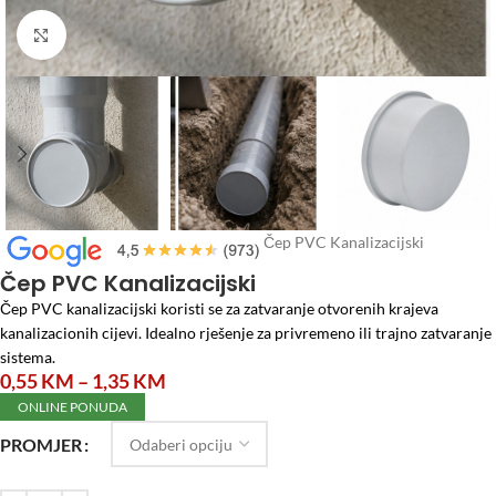
Click to enlarge
Početna
/
Vodomaterijal
/
PVC cijevi
/
Čep PVC Kanalizacijski
Čep PVC Kanalizacijski
Čep PVC kanalizacijski koristi se za zatvaranje otvorenih krajeva
kanalizacionih cijevi. Idealno rješenje za privremeno ili trajno zatvaranje
sistema.
0,55
KM
–
1,35
KM
ONLINE PONUDA
PROMJER