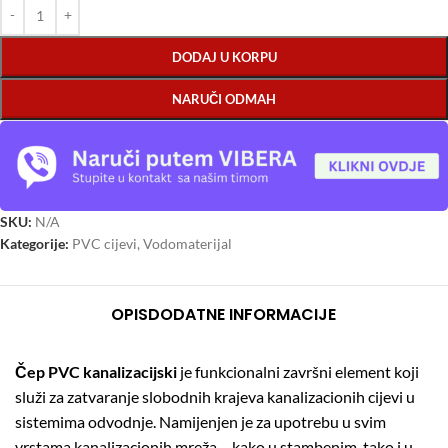
DODAJ U KORPU
NARUČI ODMAH
SKU:
N/A
Kategorije:
PVC cijevi
,
Vodomaterijal
OPIS
DODATNE INFORMACIJE
Čep PVC kanalizacijski
je funkcionalni završni element koji
služi za zatvaranje slobodnih krajeva kanalizacionih cijevi u
sistemima odvodnje. Namijenjen je za upotrebu u svim
vrstama kanalizacionih mreža – kako u stambenim, tako i u