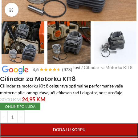
Click to enlarge
Početna
/
Alati i Mašine
/
Rezervni dijelovi
/
Cilindar za Motorku KIT8
Cilindar za Motorku KIT8
Cilindar za motorku Kit 8 osigurava optimalne performanse vaše
motorne pile, omogućavajući efikasan rad i dugotrajnost uređaja.
24,95
KM
30,00
KM
ONLINE PONUDA
DODAJ U KORPU