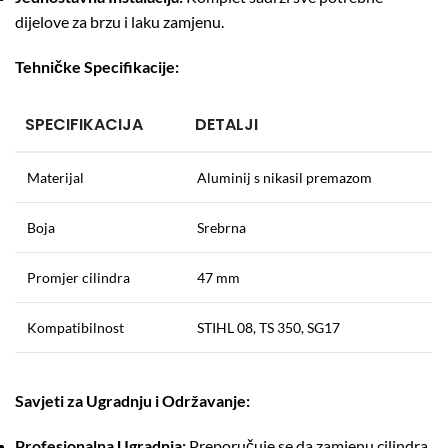
dijelove za brzu i laku zamjenu.
Tehničke Specifikacije:
SPECIFIKACIJA
DETALJI
Materijal
Aluminij s nikasil premazom
Boja
Srebrna
Promjer cilindra
47 mm
Kompatibilnost
STIHL 08, TS 350, SG17
Savjeti za Ugradnju i Održavanje:
Profesionalna Ugradnja:
Preporučuje se da zamjenu cilindra