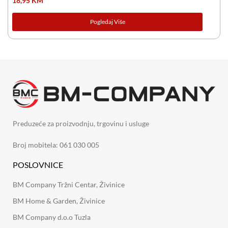
18,95
KM
Pogledaj Više
Preduzeće za proizvodnju, trgovinu i usluge
Broj mobitela: 061 030 005
POSLOVNICE
BM Company Tržni Centar, Živinice
BM Home & Garden, Živinice
BM Company d.o.o Tuzla