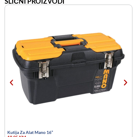
SLIČNI PROIZVODI
K
Kutija Za Alat Mano 16”