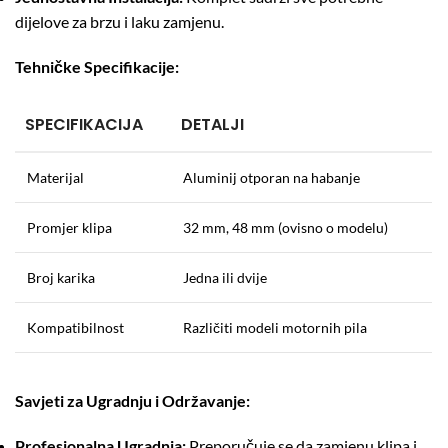
dijelove za brzu i laku zamjenu.
Tehničke Specifikacije:
SPECIFIKACIJA
DETALJI
Materijal
Aluminij otporan na habanje
Promjer klipa
32 mm, 48 mm (ovisno o modelu)
Broj karika
Jedna ili dvije
Kompatibilnost
Različiti modeli motornih pila
Savjeti za Ugradnju i Održavanje:
Profesionalna Ugradnja:
Preporučuje se da zamjenu klipa i