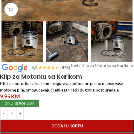
Click to enlarge
Početna
/
Alati i Mašine
/
Rezervni dijelovi
/
Klip za Motorku sa Karikom
Klip za Motorku sa Karikom
Klip za motorku sa karikom osigurava optimalne performanse vaše
motorne pile, omogućavajući efikasan rad i dugotrajnost uređaja.
9,95
KM
ONLINE PONUDA
DODAJ U KORPU