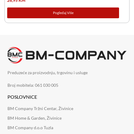
26,95
KM
Pogledaj Više
Preduzeće za proizvodnju, trgovinu i usluge
Broj mobitela: 061 030 005
POSLOVNICE
BM Company Tržni Centar, Živinice
BM Home & Garden, Živinice
BM Company d.o.o Tuzla