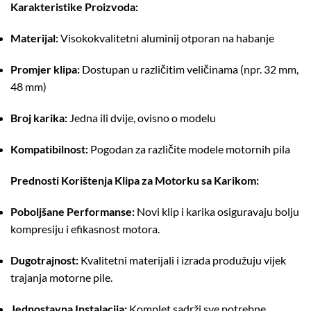
Karakteristike Proizvoda:
Materijal:
Visokokvalitetni aluminij otporan na habanje
Promjer klipa:
Dostupan u različitim veličinama (npr. 32 mm,
48 mm)
Broj karika:
Jedna ili dvije, ovisno o modelu
Kompatibilnost:
Pogodan za različite modele motornih pila
Prednosti Korištenja Klipa za Motorku sa Karikom:
Poboljšane Performanse:
Novi klip i karika osiguravaju bolju
kompresiju i efikasnost motora.
Dugotrajnost:
Kvalitetni materijali i izrada produžuju vijek
trajanja motorne pile.
Jednostavna Instalacija:
Komplet sadrži sve potrebne