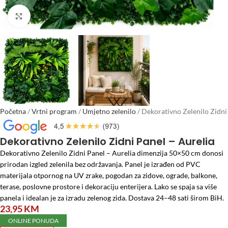
Click to enlarge
Početna
/
Vrtni program
/
Umjetno zelenilo
/
Dekorativno Zelenilo Zidni
Panel – Aurelia
Dekorativno Zelenilo Zidni Panel – Aurelia
Dekorativno Zelenilo Zidni Panel – Aurelia dimenzija 50×50 cm donosi
prirodan izgled zelenila bez održavanja. Panel je izrađen od PVC
materijala otpornog na UV zrake, pogodan za zidove, ograde, balkone,
terase, poslovne prostore i dekoraciju enterijera. Lako se spaja sa više
panela i idealan je za izradu zelenog zida. Dostava 24–48 sati širom BiH.
23,95
KM
ONLINE PONUDA