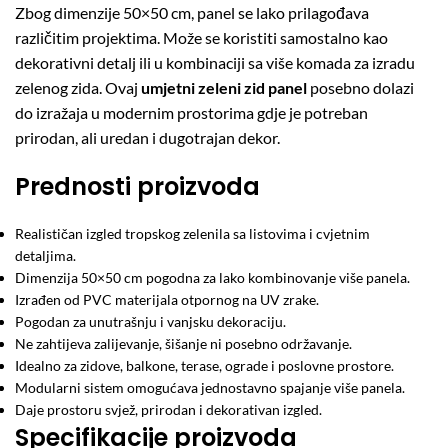
Zbog dimenzije 50×50 cm, panel se lako prilagođava
različitim projektima. Može se koristiti samostalno kao
dekorativni detalj ili u kombinaciji sa više komada za izradu
zelenog zida. Ovaj
umjetni zeleni zid panel
posebno dolazi
do izražaja u modernim prostorima gdje je potreban
prirodan, ali uredan i dugotrajan dekor.
Prednosti proizvoda
Realističan izgled tropskog zelenila sa listovima i cvjetnim
detaljima.
Dimenzija 50×50 cm pogodna za lako kombinovanje više panela.
Izrađen od PVC materijala otpornog na UV zrake.
Pogodan za unutrašnju i vanjsku dekoraciju.
Ne zahtijeva zalijevanje, šišanje ni posebno održavanje.
Idealno za zidove, balkone, terase, ograde i poslovne prostore.
Modularni sistem omogućava jednostavno spajanje više panela.
Daje prostoru svjež, prirodan i dekorativan izgled.
Specifikacije proizvoda