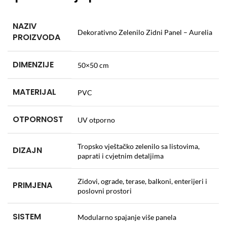
NAZIV
Dekorativno Zelenilo Zidni Panel – Aurelia
PROIZVODA
DIMENZIJE
50×50 cm
MATERIJAL
PVC
OTPORNOST
UV otporno
Tropsko vještačko zelenilo sa listovima,
DIZAJN
paprati i cvjetnim detaljima
Zidovi, ograde, terase, balkoni, enterijeri i
PRIMJENA
poslovni prostori
SISTEM
Modularno spajanje više panela