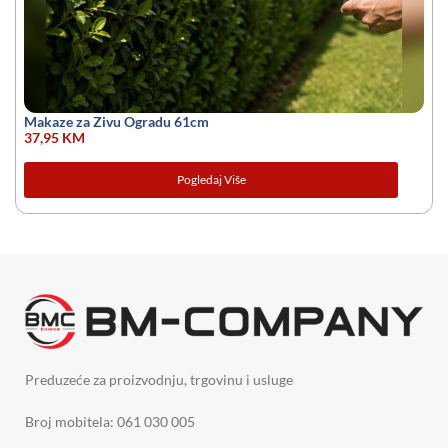
Makaze za Zivu Ogradu 61cm
37,95
KM
Pogledaj Više
Preduzeće za proizvodnju, trgovinu i usluge
Broj mobitela: 061 030 005