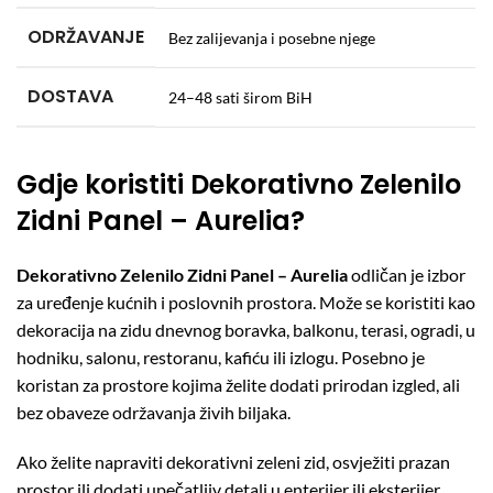
ODRŽAVANJE
Bez zalijevanja i posebne njege
DOSTAVA
24–48 sati širom BiH
Gdje koristiti Dekorativno Zelenilo
Zidni Panel – Aurelia?
Dekorativno Zelenilo Zidni Panel – Aurelia
odličan je izbor
za uređenje kućnih i poslovnih prostora. Može se koristiti kao
dekoracija na zidu dnevnog boravka, balkonu, terasi, ogradi, u
hodniku, salonu, restoranu, kafiću ili izlogu. Posebno je
koristan za prostore kojima želite dodati prirodan izgled, ali
bez obaveze održavanja živih biljaka.
Ako želite napraviti dekorativni zeleni zid, osvježiti prazan
prostor ili dodati upečatljiv detalj u enterijer ili eksterijer,