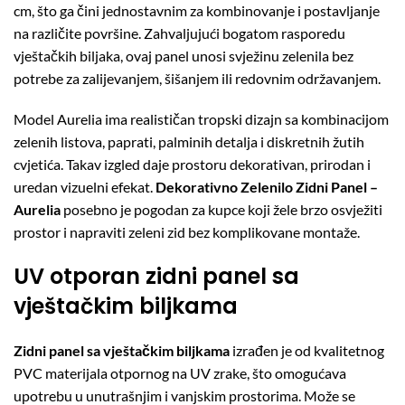
cm, što ga čini jednostavnim za kombinovanje i postavljanje
na različite površine. Zahvaljujući bogatom rasporedu
vještačkih biljaka, ovaj panel unosi svježinu zelenila bez
potrebe za zalijevanjem, šišanjem ili redovnim održavanjem.
Model Aurelia ima realističan tropski dizajn sa kombinacijom
zelenih listova, paprati, palminih detalja i diskretnih žutih
cvjetića. Takav izgled daje prostoru dekorativan, prirodan i
uredan vizuelni efekat.
Dekorativno Zelenilo Zidni Panel –
Aurelia
posebno je pogodan za kupce koji žele brzo osvježiti
prostor i napraviti zeleni zid bez komplikovane montaže.
UV otporan zidni panel sa
vještačkim biljkama
Zidni panel sa vještačkim biljkama
izrađen je od kvalitetnog
PVC materijala otpornog na UV zrake, što omogućava
upotrebu u unutrašnjim i vanjskim prostorima. Može se