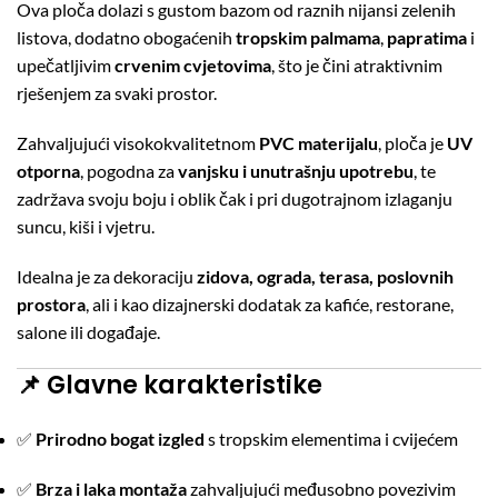
Ova ploča dolazi s gustom bazom od raznih nijansi zelenih
listova, dodatno obogaćenih
tropskim palmama
,
papratima
i
upečatljivim
crvenim cvjetovima
, što je čini atraktivnim
rješenjem za svaki prostor.
Zahvaljujući visokokvalitetnom
PVC materijalu
, ploča je
UV
otporna
, pogodna za
vanjsku i unutrašnju upotrebu
, te
zadržava svoju boju i oblik čak i pri dugotrajnom izlaganju
suncu, kiši i vjetru.
Idealna je za dekoraciju
zidova, ograda, terasa, poslovnih
prostora
, ali i kao dizajnerski dodatak za kafiće, restorane,
salone ili događaje.
📌
Glavne karakteristike
✅
Prirodno bogat izgled
s tropskim elementima i cvijećem
✅
Brza i laka montaža
zahvaljujući međusobno povezivim