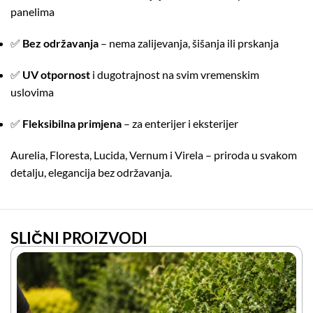
panelima
✅
Bez održavanja
– nema zalijevanja, šišanja ili prskanja
✅
UV otpornost
i dugotrajnost na svim vremenskim
uslovima
✅
Fleksibilna primjena
– za enterijer i eksterijer
Aurelia, Floresta, Lucida, Vernum i Virela – priroda u svakom
detalju, elegancija bez održavanja.
SLIČNI PROIZVODI