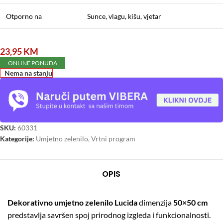
Otporno na
Sunce, vlagu, kišu, vjetar
23,95
KM
ONLINE PONUDA
Nema na stanju
SKU:
60331
Kategorije:
Umjetno zelenilo
,
Vrtni program
OPIS
Dekorativno umjetno zelenilo Lucida
dimenzija
50×50 cm
predstavlja savršen spoj prirodnog izgleda i funkcionalnosti.