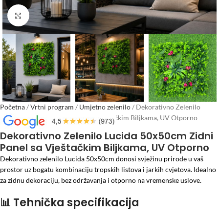
Click to enlarge
Početna
/
Vrtni program
/
Umjetno zelenilo
/
Dekorativno Zelenilo
Lucida 50x50cm Zidni Panel sa Vještačkim Biljkama, UV Otporno
Dekorativno Zelenilo Lucida 50x50cm Zidni
Panel sa Vještačkim Biljkama, UV Otporno
Dekorativno zelenilo Lucida 50x50cm donosi svježinu prirode u vaš
prostor uz bogatu kombinaciju tropskih listova i jarkih cvjetova. Idealno
za zidnu dekoraciju, bez održavanja i otporno na vremenske uslove.
📊
Tehnička specifikacija