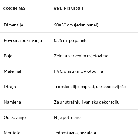
OSOBINA
VRIJEDNOST
Dimenzije
50×50 cm (jedan panel)
Površina pokrivanja
0.25 m² po panelu
Boja
Zelena s crvenim cvjetovima
Materijal
PVC plastika, UV otporna
Dizajn
Tropsko bilje, paprati, ukrasno cvijeće
Namjena
Za unutrašnju i vanjsku dekoraciju
Održavanje
Nije potrebno
Montaža
Jednostavna, bez alata