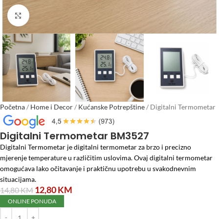
Click to enlarge
Početna
/
Home i Decor
/
Kućanske Potrepštine
/
Digitalni Termometar
BM3527
Digitalni Termometar BM3527
Digitalni Termometar je digitalni termometar za brzo i precizno
mjerenje temperature u različitim uslovima. Ovaj digitalni termometar
omogućava lako očitavanje i praktičnu upotrebu u svakodnevnim
situacijama.
12,80
KM
14,80
KM
ONLINE PONUDA