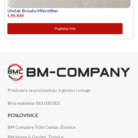
Uložak Brisača Mikrofiber
5,95
KM
Pogledaj Više
Preduzeće za proizvodnju, trgovinu i usluge
Broj mobitela: 061 030 005
POSLOVNICE
BM Company Tržni Centar, Živinice
BM Home & Garden, Živinice