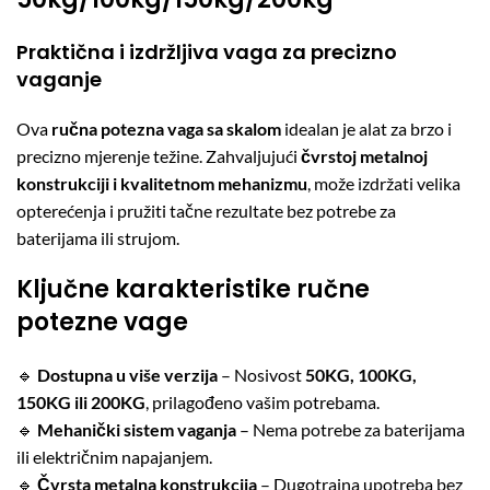
Praktična i izdržljiva vaga za precizno
vaganje
Ova
ručna potezna vaga sa skalom
idealan je alat za brzo i
precizno mjerenje težine. Zahvaljujući
čvrstoj metalnoj
konstrukciji i kvalitetnom mehanizmu
, može izdržati velika
opterećenja i pružiti tačne rezultate bez potrebe za
baterijama ili strujom.
Ključne karakteristike ručne
potezne vage
🔹
Dostupna u više verzija
– Nosivost
50KG, 100KG,
150KG ili 200KG
, prilagođeno vašim potrebama.
🔹
Mehanički sistem vaganja
– Nema potrebe za baterijama
ili električnim napajanjem.
🔹
Čvrsta metalna konstrukcija
– Dugotrajna upotreba bez