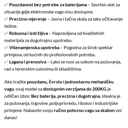
✅
Pouzdanost bez potrebe za baterijama
– Savršen alat za
situacije gdje elektronske vage nisu dostupne.
✅
Precizno mjerenje
– Jasna i tačna skala za lako očitavanje
težine.
✅
Robusna i izdržljiva
– Napravljena od kvalitetnih
materijala za dugotrajnu upotrebu.
✅
Višenamjenska upotreba
– Pogodna za širok spektar
primjena, od kućnih do profesionalnih potreba.
✅
Lagana i prenosiva
– Lako se nosi sa sobom na putovanja,
rad u terenskim uslovima ili skladištima.
Ako tražite
pouzdanu, čvrstu i jednostavnu mehaničku
vagu
, ovaj model sa
dostupnim verzijama do 200KG
je
odličan izbor.
Bez baterija, precizna i dugotrajna
, idealna je
za putovanja, trgovine, poljoprivredu, ribolov i industrijske
primjene. Nabavite svoju
ručno poteznu vagu sa skalom
već
danas!