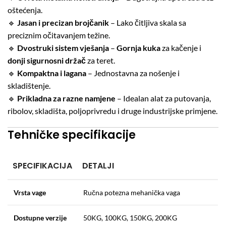
oštećenja.
🔹
Jasan i precizan brojčanik
– Lako čitljiva skala sa
preciznim očitavanjem težine.
🔹
Dvostruki sistem vješanja
–
Gornja kuka
za kačenje i
donji sigurnosni držač
za teret.
🔹
Kompaktna i lagana
– Jednostavna za nošenje i
skladištenje.
🔹
Prikladna za razne namjene
– Idealan alat za putovanja,
ribolov, skladišta, poljoprivredu i druge industrijske primjene.
Tehničke specifikacije
SPECIFIKACIJA
DETALJI
Vrsta vage
Ručna potezna mehanička vaga
Dostupne verzije
50KG, 100KG, 150KG, 200KG