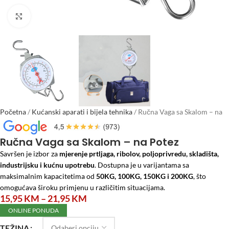
Click to enlarge
Početna
/
Kućanski aparati i bijela tehnika
/
Ručna Vaga sa Skalom – na
Potez
Ručna Vaga sa Skalom – na Potez
Savršen je izbor za
mjerenje prtljaga, ribolov, poljoprivredu, skladišta,
industrijsku i kućnu upotrebu
. Dostupna je u varijantama sa
maksimalnim kapacitetima od
50KG, 100KG, 150KG i 200KG
, što
omogućava široku primjenu u različitim situacijama.
15,95
KM
–
21,95
KM
ONLINE PONUDA
TEŽINA