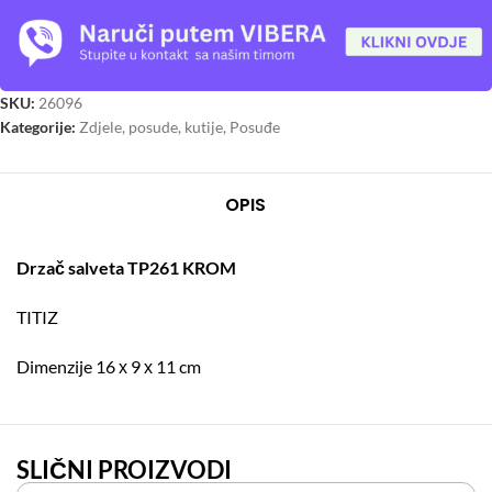
SKU:
26096
Kategorije:
Zdjele, posude, kutije
,
Posuđe
OPIS
Drzač salveta TP261 KROM
TITIZ
Dimenzije 16 х 9 х 11 cm
SLIČNI PROIZVODI