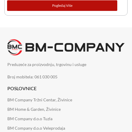
Pogledaj Više
Preduzeće za proizvodnju, trgovinu i usluge
Broj mobitela: 061 030 005
POSLOVNICE
BM Company Tržni Centar, Živinice
BM Home & Garden, Živinice
BM Company d.o.o Tuzla
BM Company d.o.o Veleprodaja