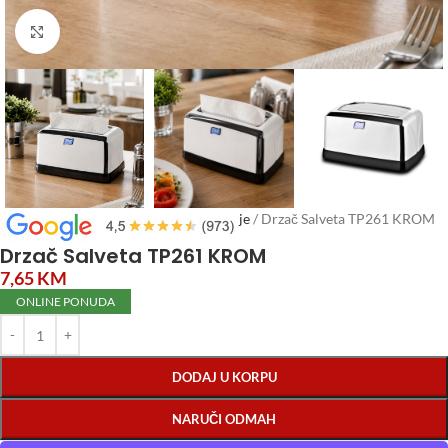
Click to enlarge
Početna
/
Posuđe
/
Zdjele, posude, kutije
/
Drzač Salveta TP261 KROM
Drzač Salveta TP261 KROM
7,65
KM
ONLINE PONUDA
DODAJ U KORPU
NARUČI ODMAH