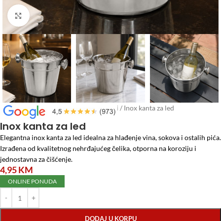
Click to enlarge
Početna
/
Posuđe
/
Kante, korpe, lavori
/
Inox kanta za led
Inox kanta za led
Elegantna inox kanta za led idealna za hlađenje vina, sokova i ostalih pića.
Izrađena od kvalitetnog nehrđajućeg čelika, otporna na koroziju i
jednostavna za čišćenje.
4,95
KM
ONLINE PONUDA
DODAJ U KORPU