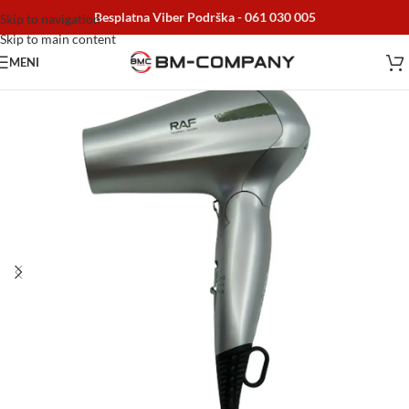
Besplatna Viber Podrška -
061 030 005
Skip to navigation
Skip to main content
MENI