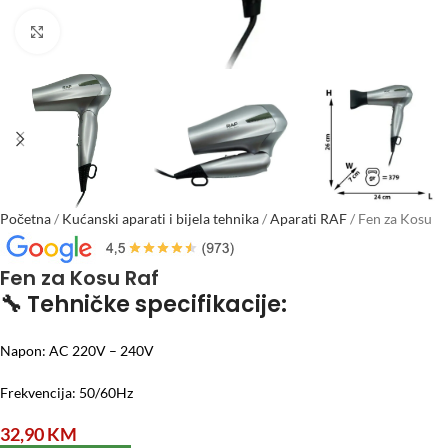
Click to enlarge
Početna
/
Kućanski aparati i bijela tehnika
/
Aparati RAF
/
Fen za Kosu
Raf
Fen za Kosu Raf
🔧 Tehničke specifikacije:
Napon: AC 220V – 240V
Frekvencija: 50/60Hz
32,90
KM