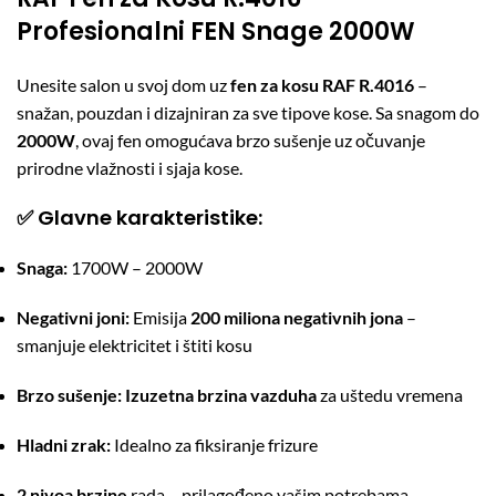
Profesionalni FEN Snage 2000W
Unesite salon u svoj dom uz
fen za kosu RAF R.4016
–
snažan, pouzdan i dizajniran za sve tipove kose. Sa snagom do
2000W
, ovaj fen omogućava brzo sušenje uz očuvanje
prirodne vlažnosti i sjaja kose.
✅
Glavne karakteristike:
Snaga:
1700W – 2000W
Negativni joni:
Emisija
200 miliona negativnih jona
–
smanjuje elektricitet i štiti kosu
Brzo sušenje:
Izuzetna brzina vazduha
za uštedu vremena
Hladni zrak:
Idealno za fiksiranje frizure
2 nivoa brzine
rada – prilagođeno vašim potrebama