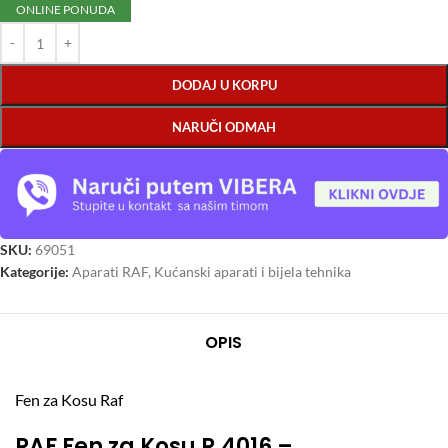
ONLINE PONUDA
DODAJ U KORPU
NARUČI ODMAH
SKU:
69051
Kategorije:
Aparati RAF
,
Kućanski aparati i bijela tehnika
OPIS
Fen za Kosu Raf
RAF Fen za Kosu R.4016 –