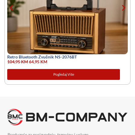
Retro Bluetooth Zvučnik NS-2076BT
104,95
KM
64,95
KM
Pogledaj Više
Preduzeće za proizvodnju, trgovinu i usluge