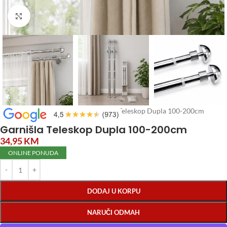
Click to enlarge
Početna
/
Roletne i Zavjese
/
Garnišla Teleskop Dupla 100-200cm
Garnišla Teleskop Dupla 100-200cm
34,95
KM
ONLINE PONUDA
DODAJ U KORPU
NARUČI ODMAH