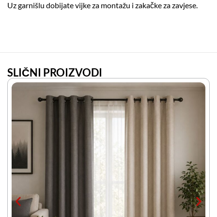
Uz garnišlu dobijate vijke za montažu i zakačke za zavjese.
SLIČNI PROIZVODI