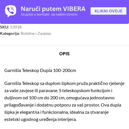
SKU:
53918
Kategorija:
Roletne i Zavjese
OPIS
Garnišla Teleskop Dupla 100-200cm
Garnišla Teleskop sa duplom šipkom pruža praktično rješenje
za vaše zavjese ili paravane. S teleskopskom funkcijom i
duljinom od 100 cm do 200 cm, omogućava jednostavno
prilagođavanje i dodatnu potporu za vaš prostor. Ova dupla
šipka je elegantna i funkcionalna, idealna za stvaranje
estetski ugodnog uređenja interijera.