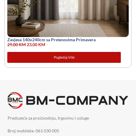
Zavjesa 140x240cm sa Prstenovima Primavera
29,00
KM
23,00
KM
Pogledaj Više
Preduzeće za proizvodnju, trgovinu i usluge
Broj mobitela: 061 030 005