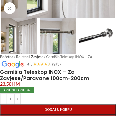
Click to enlarge
Početna
/
Roletne i Zavjese
/
Garnišla Teleskop INOX – Za
Zavjese/Paravane 100cm-200cm
Garnišla Teleskop INOX – Za
Zavjese/Paravane 100cm-200cm
23,50
KM
ONLINE PONUDA
DODAJ U KORPU