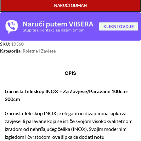
NARUČI ODMAH
SKU:
19360
Kategorija:
Roletne i Zavjese
OPIS
Garnišla Teleskop INOX – Za Zavjese/Paravane 100cm-
200cm
Garnišla Teleskop INOX je elegantno dizajnirana šipka za
zavjese ili paravane koja se ističe svojom visokokvalitetnom
izradom od nehrđajućeg čelika (INOX). Svojim modernim
izgledom i čvrstoćom, ova šipka će dodati notu