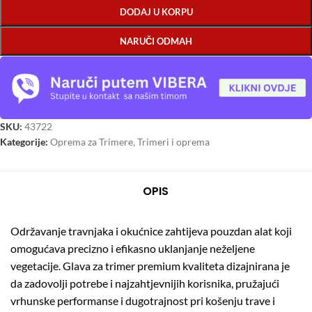
DODAJ U KORPU
NARUČI ODMAH
SKU:
43722
Kategorije:
Oprema za Trimere
,
Trimeri i oprema
OPIS
Održavanje travnjaka i okućnice zahtijeva pouzdan alat koji
omogućava precizno i efikasno uklanjanje neželjene
vegetacije.
Glava za trimer premium kvaliteta dizajnirana je
da zadovolji potrebe i najzahtjevnijih korisnika, pružajući
vrhunske performanse i dugotrajnost pri košenju trave i