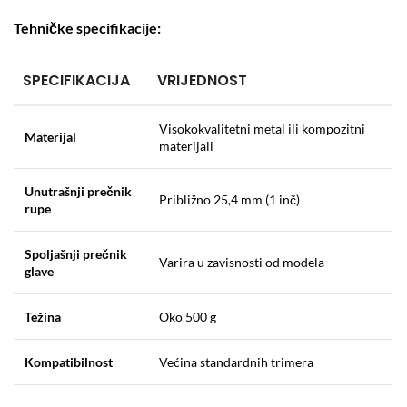
Tehničke specifikacije:
SPECIFIKACIJA
VRIJEDNOST
Visokokvalitetni metal ili kompozitni
Materijal
materijali
Unutrašnji prečnik
Približno 25,4 mm (1 inč)
rupe
Spoljašnji prečnik
Varira u zavisnosti od modela
glave
Težina
Oko 500 g
Kompatibilnost
Većina standardnih trimera