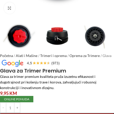
Click to enlarge
Početna
/
Alati i Mašine
/
Trimeri i oprema
/
Oprema za Trimere
/
Glava
za Trimer Premium
Glava za Trimer Premium
Glava za trimer premium kvaliteta pruža izuzetnu efikasnost i
dugotrajnost pri košenju trave i korova, zahvaljujući robusnoj
konstrukciji i inovativnom dizajnu.
9,95
KM
ONLINE PONUDA