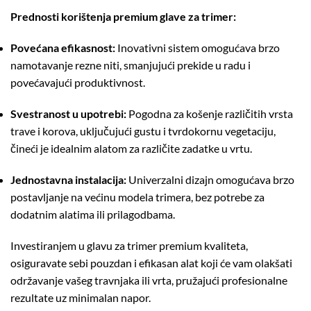
Prednosti korištenja premium glave za trimer:
Povećana efikasnost:
Inovativni sistem omogućava brzo
namotavanje rezne niti, smanjujući prekide u radu i
povećavajući produktivnost.
Svestranost u upotrebi:
Pogodna za košenje različitih vrsta
trave i korova, uključujući gustu i tvrdokornu vegetaciju,
čineći je idealnim alatom za različite zadatke u vrtu.
Jednostavna instalacija:
Univerzalni dizajn omogućava brzo
postavljanje na većinu modela trimera, bez potrebe za
dodatnim alatima ili prilagodbama.
Investiranjem u glavu za trimer premium kvaliteta,
osiguravate sebi pouzdan i efikasan alat koji će vam olakšati
održavanje vašeg travnjaka ili vrta, pružajući profesionalne
rezultate uz minimalan napor.