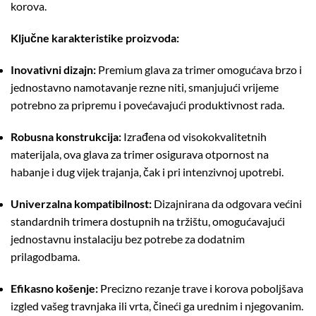
korova.
Ključne karakteristike proizvoda:
Inovativni dizajn:
Premium glava za trimer omogućava brzo i
jednostavno namotavanje rezne niti, smanjujući vrijeme
potrebno za pripremu i povećavajući produktivnost rada.
Robusna konstrukcija:
Izrađena od visokokvalitetnih
materijala, ova glava za trimer osigurava otpornost na
habanje i dug vijek trajanja, čak i pri intenzivnoj upotrebi.
Univerzalna kompatibilnost:
Dizajnirana da odgovara većini
standardnih trimera dostupnih na tržištu, omogućavajući
jednostavnu instalaciju bez potrebe za dodatnim
prilagodbama.
Efikasno košenje:
Precizno rezanje trave i korova poboljšava
izgled vašeg travnjaka ili vrta, čineći ga urednim i njegovanim.