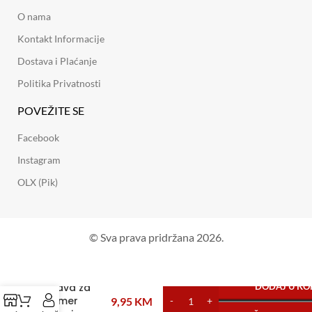
O nama
Kontakt Informacije
Dostava i Plaćanje
Politika Privatnosti
POVEŽITE SE
Facebook
Instagram
OLX (Pik)
© Sva prava pridržana 2026.
Glava za
DODAJ U KO
Trimer
9,95
KM