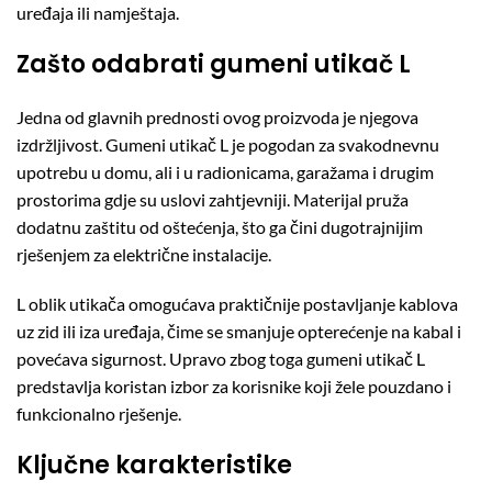
uređaja ili namještaja.
Zašto odabrati gumeni utikač L
Jedna od glavnih prednosti ovog proizvoda je njegova
izdržljivost. Gumeni utikač L je pogodan za svakodnevnu
upotrebu u domu, ali i u radionicama, garažama i drugim
prostorima gdje su uslovi zahtjevniji. Materijal pruža
dodatnu zaštitu od oštećenja, što ga čini dugotrajnijim
rješenjem za električne instalacije.
L oblik utikača omogućava praktičnije postavljanje kablova
uz zid ili iza uređaja, čime se smanjuje opterećenje na kabal i
povećava sigurnost. Upravo zbog toga gumeni utikač L
predstavlja koristan izbor za korisnike koji žele pouzdano i
funkcionalno rješenje.
Ključne karakteristike