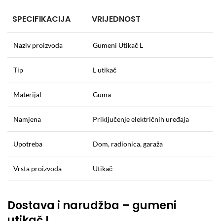
SPECIFIKACIJA
VRIJEDNOST
Naziv proizvoda
Gumeni Utikač L
Tip
L utikač
Materijal
Guma
Namjena
Priključenje električnih uređaja
Upotreba
Dom, radionica, garaža
Vrsta proizvoda
Utikač
Dostava i narudžba – gumeni
utikač L