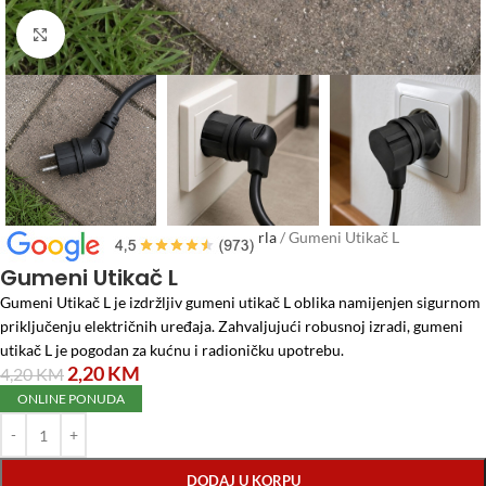
Click to enlarge
Početna
/
Elektro materijal
/
Utikači i grla
/
Gumeni Utikač L
Gumeni Utikač L
Gumeni Utikač L je izdržljiv gumeni utikač L oblika namijenjen sigurnom
priključenju električnih uređaja. Zahvaljujući robusnoj izradi, gumeni
utikač L je pogodan za kućnu i radioničku upotrebu.
2,20
KM
4,20
KM
ONLINE PONUDA
DODAJ U KORPU