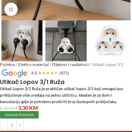
Click to enlarge
Početna
/
Elektro materijal
/
Džekovi i razdjelnici
/
Utikač Lopov 3/1
Ruža
Utikač Lopov 3/1 Ruža
Utikač Lopov 3/1 Ruža je praktičan utikač lopov 3/1 koji omogućava
priključenje više uređaja na jednu utičnicu. Idealan je za dom i
kancelariju gdje je potrebno proširiti broj dostupnih priključaka.
3,30
KM
5,30
KM
ONLINE PONUDA