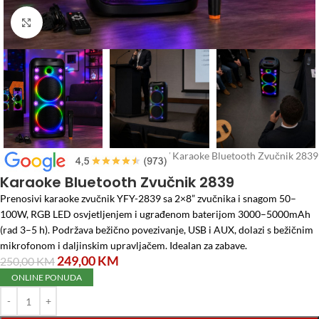
Click to enlarge
Početna
/
Elektro materijal
/
Zvučnici
/
Karaoke Bluetooth Zvučnik 2839
Karaoke Bluetooth Zvučnik 2839
Prenosivi karaoke zvučnik YFY-2839 sa 2×8” zvučnika i snagom 50–
100W, RGB LED osvjetljenjem i ugrađenom baterijom 3000–5000mAh
(rad 3–5 h). Podržava bežično povezivanje, USB i AUX, dolazi s bežičnim
mikrofonom i daljinskim upravljačem. Idealan za zabave.
249,00
KM
250,00
KM
ONLINE PONUDA