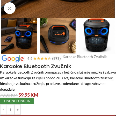
Click to enlarge
Početna
/
Elektro materijal
/
Zvučnici
/
Karaoke Bluetooth Zvučnik
Karaoke Bluetooth Zvučnik
Karaoke Bluetooth Zvučnik omogućava bežično slušanje muzike i zabavu
uz karaoke funkciju za cijelu porodicu. Ovaj karaoke Bluetooth zvučnik
idealan je za kućna druženja, proslave, rođendane i druge zabavne
događaje.
59,95
KM
70,00
KM
ONLINE PONUDA