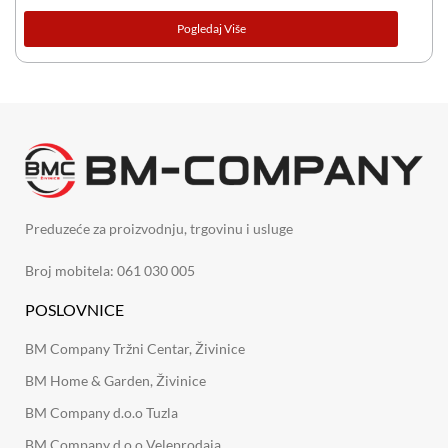
Pogledaj Više
Preduzeće za proizvodnju, trgovinu i usluge
Broj mobitela: 061 030 005
POSLOVNICE
BM Company Tržni Centar, Živinice
BM Home & Garden, Živinice
BM Company d.o.o Tuzla
BM Company d.o.o Veleprodaja